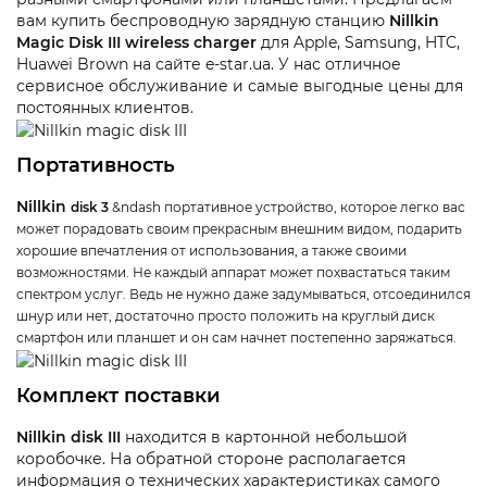
вам купить беспроводную зарядную станцию
Nillkin
Magic
Disk
III
wireless
charger
для Apple, Samsung, HTC,
Huawei Brown на сайте e-star.ua. У нас отличное
сервисное обслуживание и самые выгодные цены для
постоянных клиентов.
Портативность
Nillkin
disk
3
&ndash портативное устройство, которое легко вас
может порадовать своим прекрасным внешним видом, подарить
хорошие впечатления от использования, а также своими
возможностями. Не каждый аппарат может похвастаться таким
спектром услуг. Ведь не нужно даже задумываться, отсоединился
шнур или нет, достаточно просто положить на круглый диск
смартфон или планшет и он сам начнет постепенно заряжаться.
Комплект поставки
Nillkin
disk
III
находится в картонной небольшой
коробочке. На обратной стороне располагается
информация о технических характеристиках самого