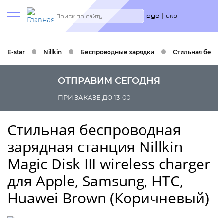
Меню
Search
рус
укр
учётн
запис
польз
E-star
Nillkin
Беcпроводные зарядки
Стильная беспр
ОТПРАВИМ СЕГОДНЯ
ПРИ ЗАКАЗЕ ДО 13-00
Стильная беспроводная
зарядная станция Nillkin
Magic Disk III wireless charger
для Apple, Samsung, HTC,
Huawei Brown (Коричневый)