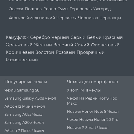
Одесса
Полтава
Ровно
Сумы
Тернополь
Ужгород
Харьков
Хмельницкий
Черкассы
Чернигов
Черновцы
Камуфляж
Серебро
Черный
Серый
Белый
Красный
Оранжевый
Желтый
Зеленый
Синий
Фиолетовый
Коричневый
Золотой
Розовый
Прозрачный
Разноцветный
Популярные чехлы
Чехлы для смартфонов
Чехлы Samsung S8
Xiaomi Mi 11 Чехлы
Samsung Galaxy A30s Чехол
Чехол На Редми Нот 9 Про
Макс
Айфон 12 Мини Чехол
Huawei Honor Note 8 Чехол
Samsung A02s Чехол
Чехол Huawei Honor 20 Pro
Samsung A20e Чехол
Huawei P Smart Чехол
Айфон 7 Плюс Чехлы