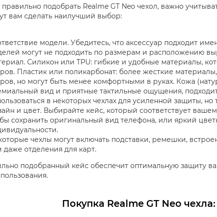
 правильно подобрать Realme GT Neo чехол, важно учитыва
ут вам сделать наилучший выбор:
тветствие модели. Убедитесь, что аксессуар подходит имен
елей могут не подходить по размерам и расположению выр
териал. Силикон или TPU: гибкие и удобные материалы, к
ров. Пластик или поликарбонат: более жесткие материалы
ров, но могут быть менее комфортными в руках. Кожа (нату
миальный вид и приятные тактильные ощущения, подходит
ользоваться в некоторых чехлах для усиленной защиты, но 
айн и цвет. Выбирайте кейс, который соответствует ваше
бы сохранить оригинальный вид телефона, или яркий цветн
дивидуальности.
оторые чехлы могут включать подставки, ремешки, встрое
 даже отделения для карт.
льно подобранный кейс обеспечит оптимальную защиту ваш
спользования.
Покупка Realme GT Neo чехла