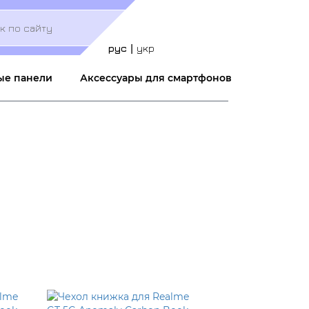
Меню
учётной
записи
рус
укр
пользователя
ые панели
Аксессуары для смартфонов