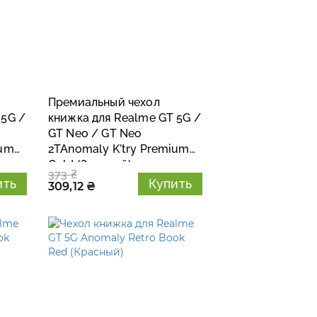
Премиальный чехол
 5G /
книжка для Realme GT 5G /
GT Neo / GT Neo
ium
2TAnomaly K'try Premium
Gold (Золотой)
373 ₴
ить
Купить
309,12 ₴