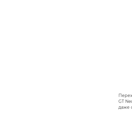
Переж
GT Ne
даже 