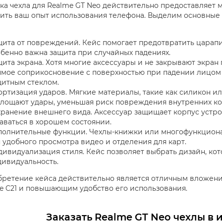
ка чехла для Realme GT Neo действительно предоставляет
ить ваш опыт использования телефона. Выделим основные
ита от повреждений. Кейс помогает предотвратить царапи
бенно важна защита при случайных падениях.
ита экрана. Хотя многие аксессуары и не закрывают экран
мое соприкосновение с поверхностью при падении лицом в
щитным стеклом.
ртизация ударов. Мягкие материалы, такие как силикон и
глощают удары, уменьшая риск повреждения внутренних ко
ранение внешнего вида. Аксессуар защищает корпус устро
аваться в хорошем состоянии.
полнительные функции. Чехлы-книжки или многофункциона
 удобного просмотра видео и отделения для карт.
ивидуализация стиля. Кейс позволяет выбрать дизайн, ко
дивидуальность.
ретение кейса действительно является отличным вложен
e C21 и повышающим удобство его использования.
Заказать Realme GT Neo чехлы в 