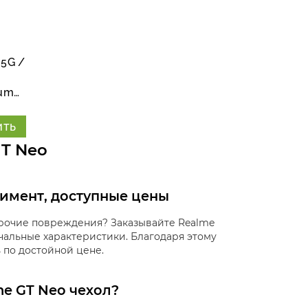
 5G /
ium
ить
GT Neo
тимент, доступные цены
прочие повреждения? Заказывайте Realme
ачальные характеристики. Благодаря этому
 по достойной цене.
e GT Neo чехол?