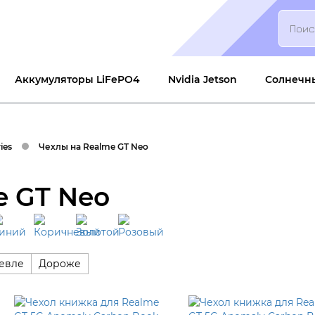
Search
Аккумуляторы LiFePO4
Nvidia Jetson
Солнечн
ies
Чехлы на Realme GT Neo
e GT Neo
евле
Дороже