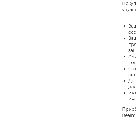
Покуп
улучш
Защ
осо
Защ
пря
за
Амо
по
Сох
ост
До
для
Инд
ин
Приоб
Realm