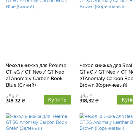
Чехол книжка для Realme
Чехол книжка для Rea
GT 5G / GT Neo / GT Neo
GT 5G / GT Neo / GT N
2TAnomaly Carbon Book
2TAnomaly Carbon Bo
Blue (Синий)
Brown (Коричневый)
385 ₴
385 ₴
Купить
Куп
318,32 ₴
318,32 ₴