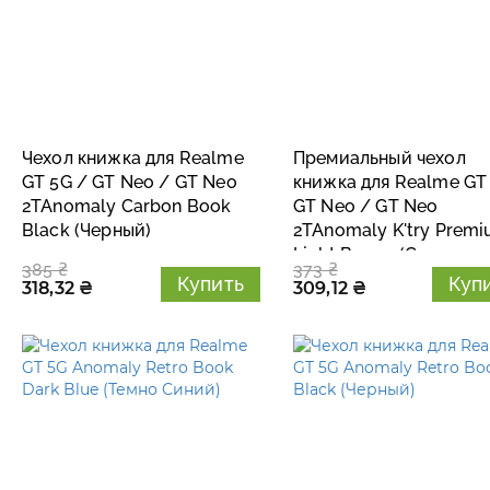
Чехол книжка для Realme
Премиальный чехол
GT 5G / GT Neo / GT Neo
книжка для Realme GT
2TAnomaly Carbon Book
GT Neo / GT Neo
Black (Черный)
2TAnomaly K'try Prem
Light Brown (Светло
385 ₴
373 ₴
Коричневый)
Купить
Куп
318,32 ₴
309,12 ₴