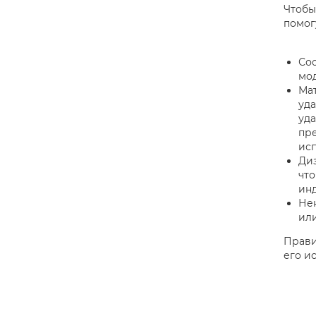
Чтобы
помог
Соо
мод
Ма
уда
уда
пре
исп
Диз
что
ин
Нек
или
Прави
его и