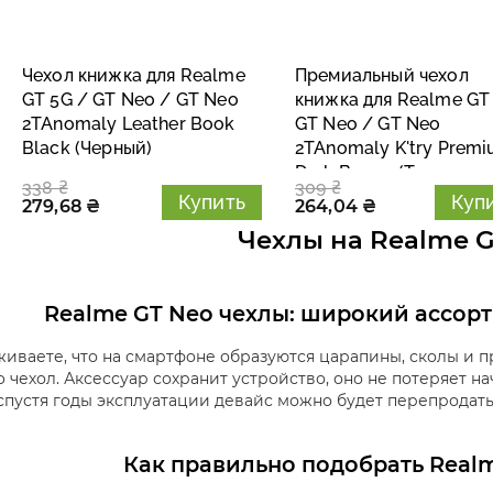
Чехол книжка для Realme
Премиальный чехол
GT 5G / GT Neo / GT Neo
книжка для Realme GT
2TAnomaly Leather Book
GT Neo / GT Neo
Black (Черный)
2TAnomaly K'try Prem
Dark Brown (Темно
338 ₴
309 ₴
Коричневый)
Купить
Куп
279,68 ₴
264,04 ₴
Чехлы на Realme 
Realme GT Neo чехлы: широкий ассор
иваете, что на смартфоне образуются царапины, сколы и 
o чехол. Аксессуар сохранит устройство, оно не потеряет н
спустя годы эксплуатации девайс можно будет перепродать
Как правильно подобрать Realm