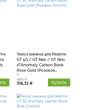
lme
Чехол книжка для Realme
eo
GT 5G / GT Neo / GT Neo
ok
2TAnomaly Carbon Book
Rose Gold (Розовое
Золото)
385 ₴
ить
Купить
318,32 ₴