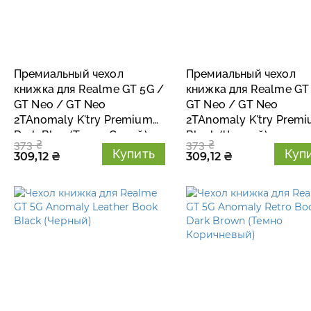
Премиальный чехол
Премиальный чехол
книжка для Realme GT 5G /
книжка для Realme GT
GT Neo / GT Neo
GT Neo / GT Neo
2TAnomaly K'try Premium
2TAnomaly K'try Prem
Dark Blue (Темно Синий)
Black (Черный)
373 ₴
373 ₴
Купить
Куп
309,12 ₴
309,12 ₴