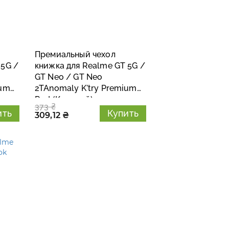
Премиальный чехол
 5G /
книжка для Realme GT 5G /
GT Neo / GT Neo
ium
2TAnomaly K'try Premium
Red (Красный)
373 ₴
ить
Купить
309,12 ₴