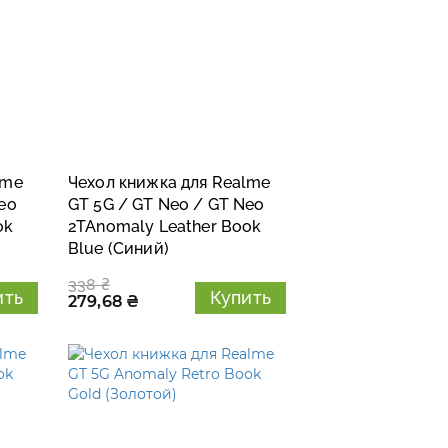
lme
Чехол книжка для Realme
eo
GT 5G / GT Neo / GT Neo
ok
2TAnomaly Leather Book
Blue (Синий)
338 ₴
ить
Купить
279,68 ₴