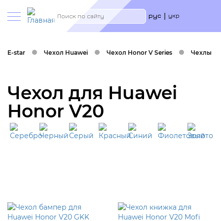
Меню
Search
рус
укр
учётн
запис
польз
E-star
Чехол Huawei
Чехол Honor V Series
Чехлы на
Чехол для Huawei
Honor V20