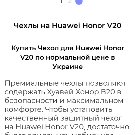
Текущая
1
Page
2
страница
Чехлы на Huawei Honor V20
Купить Чехол для Huawei Honor
V20 по нормальной цене в
Украине
Премиальные чехлы позволяют
содержать Хуавей Хонор В20 в
безопасности и максимальном
комфорте. Чтобы установить
качественный защитный чехол
на Huawei Honor V20, достаточно