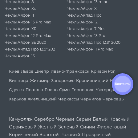
Чехлы Айфон 8
Чехлы Айфон 13 mini
Чехлы Айфон Xs
Чехлы Айфон X
Чехлы Айфон 11
Чехлы Айпад Про
Чехлы Айфон 13 Pro Max
Чехлы Айфон 12
Чехлы Айфон XR
Чехлы Айфон 7 Plus
Чехлы Айфон 12 Pro Max
Чехлы Айфон 13 Pro
Чехлы Айфон SE 2020
Чехлы Айпад Про 12.9" 2020
Чехлы Айпад Про 12.9" 2021
Чехлы Айфон 11 Pro Max
Чехлы Айфон 13
Киев
Львов
Днепр
Ивано-Франковск
Кривой Рог
Винница
Житомир
Запорожье
Кропивницкий
Николаев
Контакты
Одесса
Полтава
Ровно
Сумы
Тернополь
Ужгород
Харьков
Хмельницкий
Черкассы
Чернигов
Черновцы
Камуфляж
Серебро
Черный
Серый
Белый
Красный
Оранжевый
Желтый
Зеленый
Синий
Фиолетовый
Коричневый
Золотой
Розовый
Прозрачный