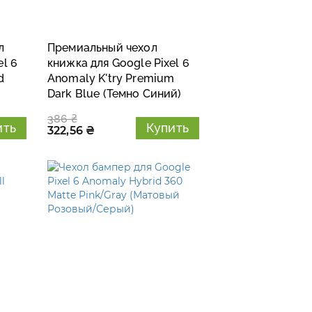
л
Премиальный чехол
el 6
книжка для Google Pixel 6
d
Anomaly K'try Premium
Dark Blue (Темно Синий)
386 ₴
ить
Купить
322,56 ₴