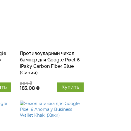
gle
Противоударный чехол
o
бампер для Google Pixel 6
iPaky Carbon Fiber Blue
(Синий)
209 ₴
ить
Купить
183,08 ₴