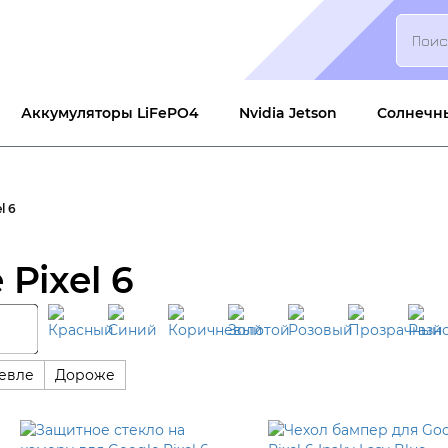
Search
Аккумуляторы LiFePO4
Nvidia Jetson
Солнечн
l 6
Pixel 6
евле
Дороже