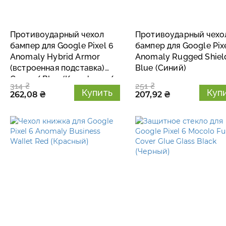
Противоударный чехол
Противоударный чехо
бампер для Google Pixel 6
бампер для Google Pix
Anomaly Hybrid Armor
Anomaly Rugged Shiel
(встроенная подставка)
Blue (Синий)
Camo / Blue (Камуфляж /
314 ₴
251 ₴
Синий)
Купить
Куп
262,08 ₴
207,92 ₴