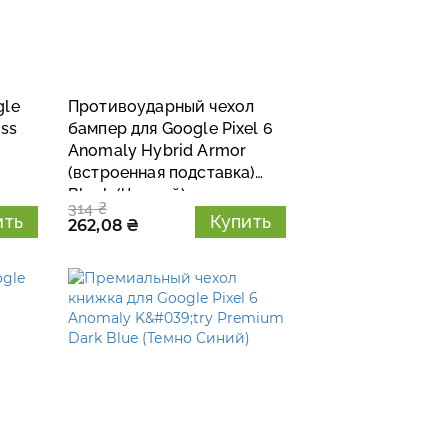
gle
Противоударный чехол
ess
бампер для Google Pixel 6
Anomaly Hybrid Armor
(встроенная подставка)
Black (Черный)
314 ₴
ить
Купить
262,08 ₴