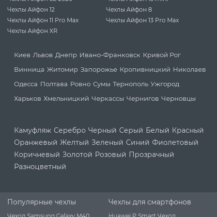
Чехлы Айфон 12
Чехлы Айфон 8
Чехлы Айфон 11 Pro Max
Чехлы Айфон 13 Pro Max
Чехлы Айфон XR
Киев
Львов
Днепр
Ивано-Франковск
Кривой Рог
Винница
Житомир
Запорожье
Кропивницкий
Николаев
Одесса
Полтава
Ровно
Сумы
Тернополь
Ужгород
Харьков
Хмельницкий
Черкассы
Чернигов
Черновцы
Камуфляж
Серебро
Черный
Серый
Белый
Красный
Оранжевый
Желтый
Зеленый
Синий
Фиолетовый
Коричневый
Золотой
Розовый
Прозрачный
Разноцветный
Популярные чехлы
Чехлы для смартфонов
Чехол Samsung Galaxy M40
Huawei P Smart Чехол