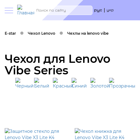
Меню
Search
рус
укр
учётн
запис
польз
E-star
Чехол Lenovo
Чехлы на lenovo vibe
Чехол для Lenovo
Vibe Series