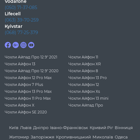
Vodafone
(050) 71-37-085
Lifecell
(063) 39-70-259
Kyivstar
(068) 77-25-379
Чохли Айпад Про 12.9" 2021
Чохли Айфон 11
Чохли Айфон 13
Чохли Айфон XR
Чохли Айпад Про 12.9" 2020
Чохли Айфон 8
Чохли Айфон 12 Pro Max
Чохли Айфон 13 Pro
Чохли Айфон 7 Plus
Чохли Айфон 12
Чохли Айфон 13 Pro Max
Чохли Айфон Xs
Чохли Айфон 11 Pro Max
Чохли Айфон 13 mini
Чохли Айфон X
Чохли Айпад Про
Чохли Айфон SE 2020
Київ
Львів
Дніпро
Івано-Франківськ
Кривий Ріг
Вінниця
Житомир
Запоріжжя
Кропивницький
Миколаїв
Одеса