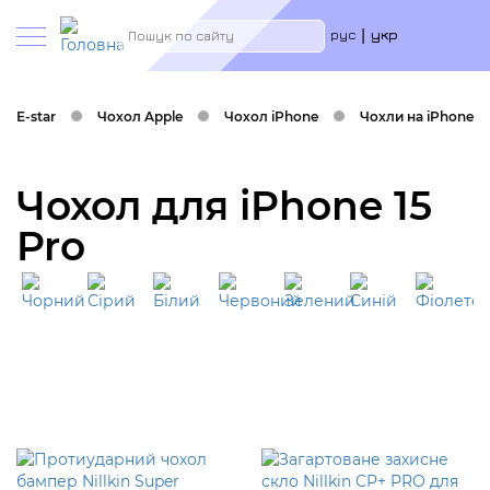
Меню
Пошук
рус
укр
учётн
запис
польз
E-star
Чохол Apple
Чохол iPhone
Чохли на iPhone 15
Чохол для iPhone 15
Pro