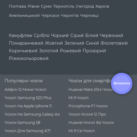
Полтава
Рівне
Суми
Тернопіль
Ужгород
Харків
Хмельницький
Черкаси
Чернігів
Чернівці
Камуфляж
Срібло
Чорний
Сірий
Білий
Червоний
Помаранчевий
Жовтий
Зелений
Синій
Фіолетовий
Коричневий
Золотий
Рожевий
Прозорий
Різнокольоровий
Популярні чохли
Чохли для смартфонів
Зв'язатися
Айфон 12 Мини Чохол
Huawei Mate 20rs Чохол
Чохол Samsung S20 Plus
Mi 9 Чохол
Чохол На Apple Iphone 11
Pocophone F1 Чохли
Чохли На Samsung Galaxy A4
Чохол Ксіомі 12 Про
Чохли Samsung S8
Huawei Honor 8a Чохли
Чохол Для Samsung А71
Мі 9 Се Чохол