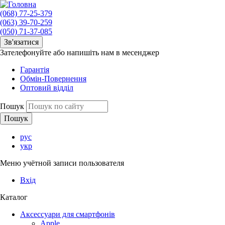
(068) 77-25-379
(063) 39-70-259
(050) 71-37-085
Зв'язатися
Зателефонуйте або напишіть нам в месенджер
Гарантія
Обмін-Повернення
Оптовий відділ
Пошук
рус
укр
Меню учётной записи пользователя
Вхід
Каталог
Аксессуари для смартфонів
Apple