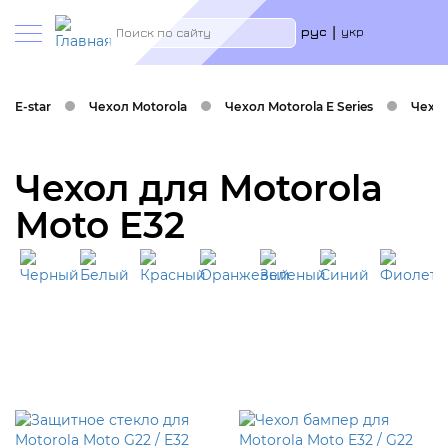
Меню
Search
рус
укр
учётн
запис
польз
E-star
Чехол Motorola
Чехол Motorola E Series
Чехлы
Чехол для Motorola
Moto E32