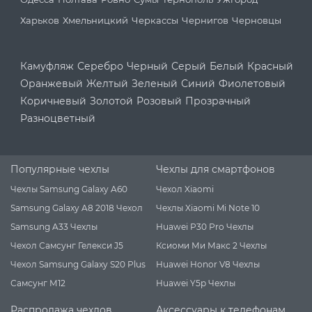
Харьков
Хмельницкий
Черкассы
Чернигов
Черновцы
Камуфляж
Серебро
Черный
Серый
Белый
Красный
Оранжевый
Желтый
Зеленый
Синий
Фиолетовый
Коричневый
Золотой
Розовый
Прозрачный
Разноцветный
Популярные чехлы
Чехлы для смартфонов
Чехлы Samsung Galaxy A60
Чехол Xiaomi
Samsung Galaxy A8 2018 Чехол
Чехлы Xiaomi Mi Note 10
Samsung A33 Чехлы
Huawei P30 Pro Чехлы
Чехол Самсунг Гелекси J5
Ксиоми Ми Макс 2 Чехлы
Чехол Samsung Galaxy S20 Plus
Huawei Honor V8 Чехлы
Самсунг М12
Huawei Y5p Чехлы
Распродажа чехлов
Аксессуары к телефонам