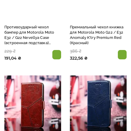
Противоударный чехол
Премиальный чехол книжка
бампер для Motorola Moto
для Motorola Moto G22 / E32
E32 / G22 Nevellya Case
Anomaly K'try Premium Red
(встроенная подставка)
(Красный)
Purple (Фиолетовый)
229 ₴
386 ₴
191,04 ₴
322,56 ₴