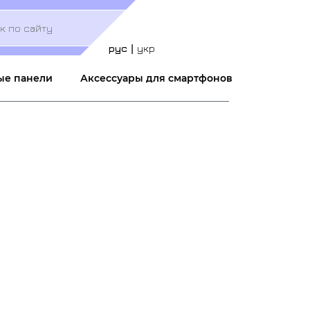
Меню
учётной
записи
рус
укр
пользователя
ые панели
Аксессуары для смартфонов