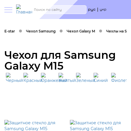
Меню
Search
рус
укр
учётн
запис
польз
E-star
Чехол Samsung
Чехол Galaxy M
Чехлы на Sam
Чехол для Samsung
Galaxy M15