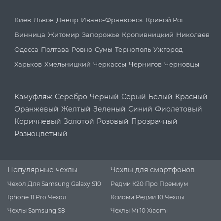
Киев
Львов
Днепр
Ивано-Франковск
Кривой Рог
Винница
Житомир
Запорожье
Кропивницкий
Николаев
Одесса
Полтава
Ровно
Сумы
Тернополь
Ужгород
Харьков
Хмельницкий
Черкассы
Чернигов
Черновцы
Камуфляж
Серебро
Черный
Серый
Белый
Красный
Оранжевый
Желтый
Зеленый
Синий
Фиолетовый
Коричневый
Золотой
Розовый
Прозрачный
Разноцветный
Популярные чехлы
Чехлы для смартфонов
Чехол Для Samsung Galaxy S10
Редми К20 Про Премиум
Iphone 11 Pro Чехол
Ксиоми Редми 10 Чехлы
Чехлы Samsung S8
Чехлы Mi 10 Xiaomi