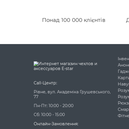
Понад 100 000 клієнтів
Д
Інве
Анон
Гадж
Карти
Call-Центр:
Наву
Розу
Рівне, вул. Академіка Грушевського,
77
Розу
Рюкз
Пн-Пт: 10:00 - 20:00
Смар
Сб: 10:00 - 15:00
Фітн
Онлайн-Замовлення: