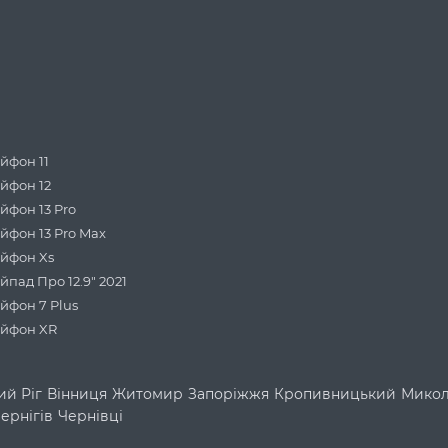
йфон 11
йфон 12
йфон 13 Pro
йфон 13 Pro Max
йфон Xs
йпад Про 12.9" 2021
йфон 7 Plus
Айфон XR
й Ріг
Вінниця
Житомир
Запоріжжя
Кропивницький
Микол
ернігів
Чернівці