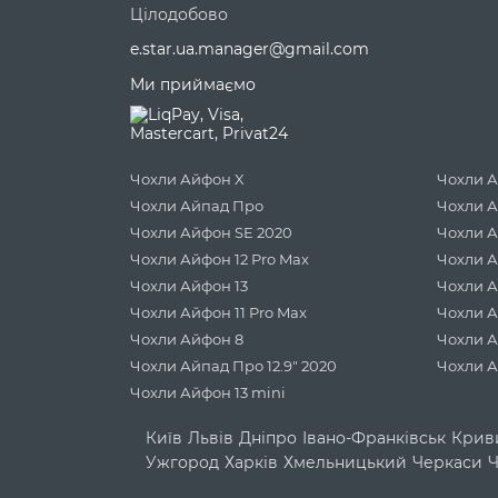
Цілодобово
e.star.ua.manager@gmail.com
Ми приймаємо
Чохли Айфон X
Чохли А
Чохли Айпад Про
Чохли А
Чохли Айфон SE 2020
Чохли А
Чохли Айфон 12 Pro Max
Чохли А
Чохли Айфон 13
Чохли А
Чохли Айфон 11 Pro Max
Чохли А
Чохли Айфон 8
Чохли А
Чохли Айпад Про 12.9" 2020
Чохли 
Чохли Айфон 13 mini
Київ
Львів
Дніпро
Івано-Франківськ
Криви
Ужгород
Харків
Хмельницький
Черкаси
Ч