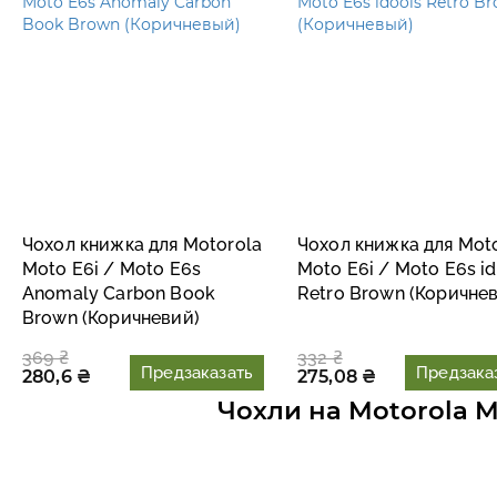
Чохол книжка для Motorola
Чохол книжка для Mot
Moto E6i / Moto E6s
Moto E6i / Moto E6s i
Anomaly Carbon Book
Retro Brown (Коричне
Brown (Коричневий)
369 ₴
332 ₴
Предзаказать
Предзака
280,6 ₴
275,08 ₴
Чохли на Motorola M