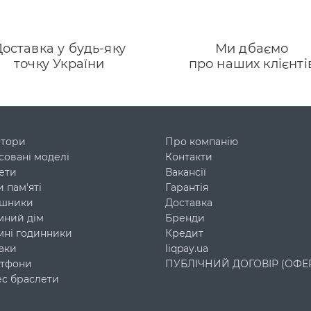
оставка у будь-яку
Ми дбаємо
точку України
про наших клієнті
нтори
Про компанію
совані моделі
Контакти
ети
Вакансії
 пам'яті
Гарантія
шники
Доставка
мний дім
Бренди
мні годинники
Кредит
аки
liqpay.ua
тфони
ПУБЛІЧНИЙ ДОГОВІР (ОФЕ
ес браслети