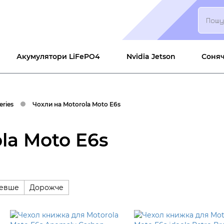
Пошук
Акумулятори LiFePO4
Nvidia Jetson
Соняч
eries
Чохли на Motorola Moto E6s
la Moto E6s
евше
Дорожче