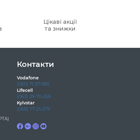
Цікаві акції
в
та знижки
Контакти
Vodafone
(050) 71-37-085
Lifecell
(063) 39-70-259
Kyivstar
(068) 77-25-379
РТА)