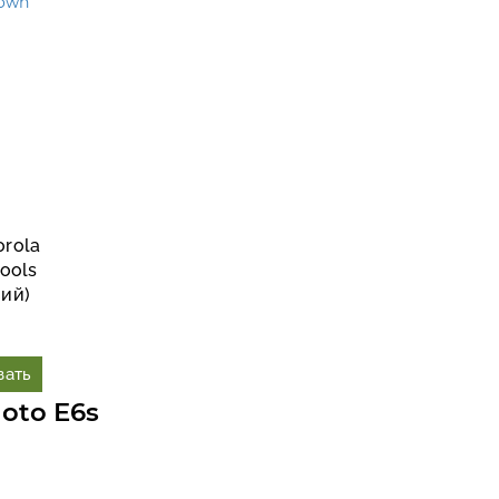
orola
dools
вий)
зать
oto E6s