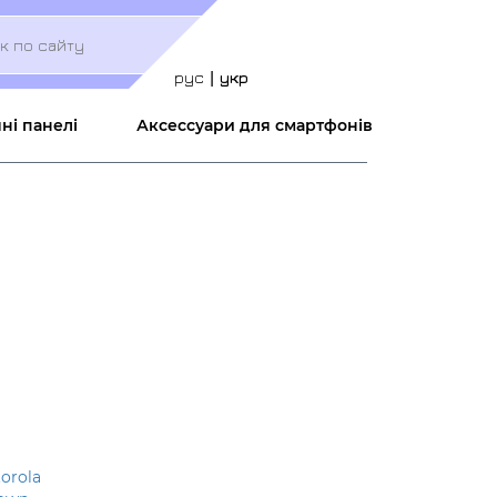
Меню
учётной
записи
рус
укр
пользователя
ні панелі
Аксессуари для смартфонів