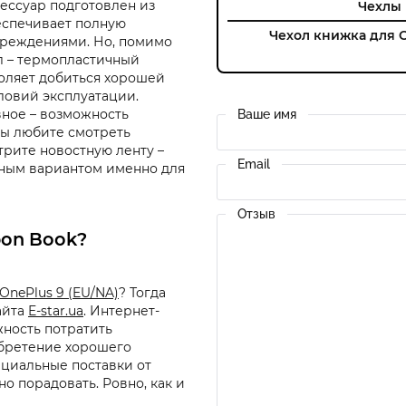
сессуар подготовлен из
Чехлы 
еспечивает полную
Чехол книжка для 
вреждениями. Но, помимо
л – термопластичный
оляет добиться хорошей
ловий эксплуатации.
вное – возможность
Ваше имя
вы любите смотреть
трите новостную ленту –
Email
ьным вариантом именно для
Отзыв
bon Book?
OnePlus 9 (EU/NA)
? Тогда
айта
E-star.ua
. Интернет-
ность потратить
бретение хорошего
ициальные поставки от
о порадовать. Ровно, как и