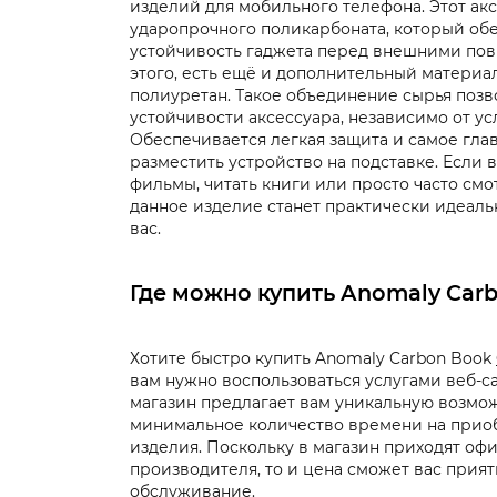
изделий для мобильного телефона. Этот ак
ударопрочного поликарбоната, который об
устойчивость гаджета перед внешними по
этого, есть ещё и дополнительный материа
полиуретан. Такое объединение сырья позв
устойчивости аксессуара, независимо от ус
Обеспечивается легкая защита и самое гла
разместить устройство на подставке. Если 
фильмы, читать книги или просто часто смо
данное изделие станет практически идеал
вас.
Где можно купить Anomaly Car
Хотите быстро купить Anomaly Carbon Book
вам нужно воспользоваться услугами веб-с
магазин предлагает вам уникальную возмож
минимальное количество времени на прио
изделия. Поскольку в магазин приходят оф
производителя, то и цена сможет вас приятн
обслуживание.