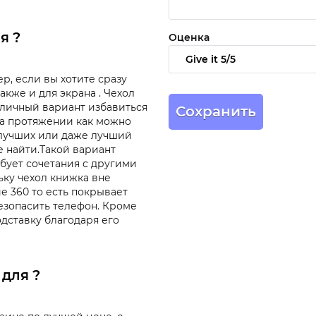
я ?
Оценка
р, если вы хотите сразу
акже и для экрана . Чехол
тличный вариант избавиться
на протяжении как можно
 лучших или даже лучший
 найти.Такой вариант
ебует сочетания с другими
ьку чехол книжка вне
е 360 то есть покрывает
езопасить телефон. Кроме
одставку благодаря его
 для ?