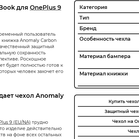
 Book для
OnePlus 9
Категория
Тип
Бренд
овременный пользователь
Особенность чехла
л книжка Anomaly Carbon
 качественный защитный
альную сохранность
Материал бампера
пективе. Роскошное
ет будет полностью готов к
оторых человек захочет его
Материал книжки
ает чехол Anomaly
Купить чехол
Защитный чехо
Чехол на O
lus 9 (EU/NA)
трудно
что изделие действительно
Чехл
в на фоне всех остальных