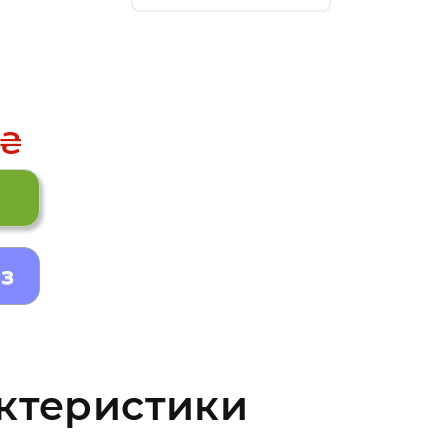
 ₴
з
ктеристики