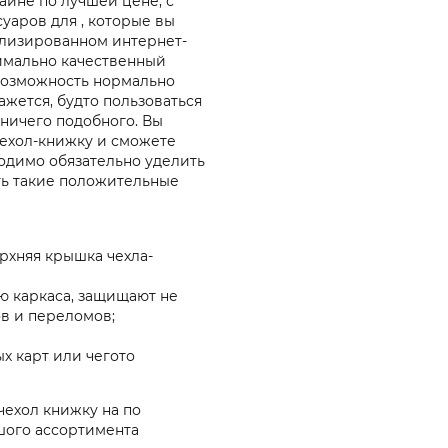
раине по лучшей цене, с
суаров для , которые вы
ализированном интернет-
имально качественный
возможность нормально
ажется, будто пользоваться
 ничего подобного. Вы
чехол-книжку и сможете
одимо обязательно уделить
ть такие положительные
рхняя крышка чехла-
ю каркаса, защищают не
ов и переломов;
х карт или чегото
чехол книжку на по
шого ассортимента