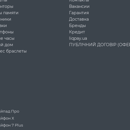
еты
Контакты
нторы
Вакансии
ы памяти
Гарантия
ники
Доставка
аки
Бренды
тфоны
Кредит
е часы
liqpay.ua
й дом
ПУБЛІЧНИЙ ДОГОВІР (ОФЕ
ес браслеты
Айпад Про
Айфон X
йфон 7 Plus