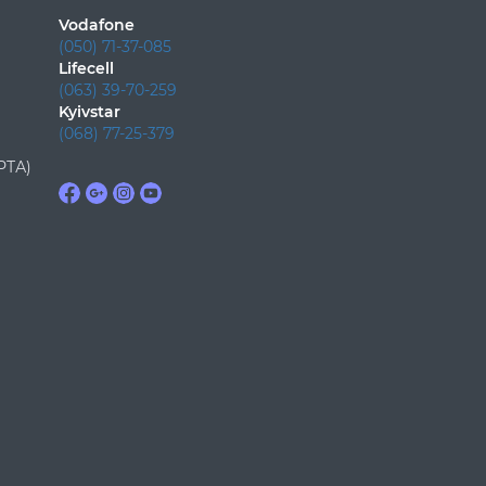
Vodafone
(050) 71-37-085
Lifecell
(063) 39-70-259
Kyivstar
(068) 77-25-379
РТА)