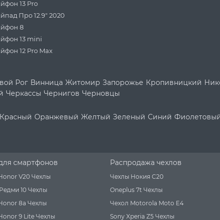
йфон 13 Pro
йпад Про 12.9" 2020
Айфон 8
йфон 13 mini
йфон 12 Pro Max
вой Рог
Винница
Житомир
Запорожье
Кропивницкий
Ник
й
Черкассы
Чернигов
Черновцы
Красный
Оранжевый
Желтый
Зеленый
Синий
Фиолетовы
для смартфонов
Распродажа чехлов
Honor V20 Чехлы
Чехлы Нокия С20
Редми 10 Чехлы
Oneplus 7t Чехлы
Honor 8a Чехлы
Чехол Motorola Moto E4
onor 9 Lite Чехлы
Sony Xperia Z5 Чехлы