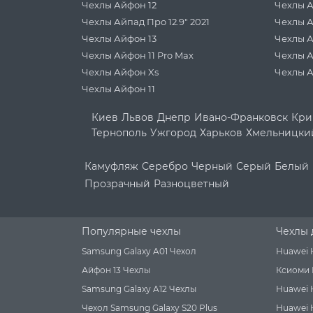
Чехлы Айфон 12
Чехлы А
Чехлы Айпад Про 12.9" 2021
Чехлы А
Чехлы Айфон 13
Чехлы 
Чехлы Айфон 11 Pro Max
Чехлы А
Чехлы Айфон Xs
Чехлы А
Чехлы Айфон 11
Киев
Львов
Днепр
Ивано-Франковск
Кри
Тернополь
Ужгород
Харьков
Хмельницки
Камуфляж
Серебро
Черный
Серый
Белый
Прозрачный
Разноцветный
Популярные чехлы
Чехлы 
Samsung Galaxy A01 Чехол
Huawei 
Айфон 13 Чехлы
Ксиоми 
Samsung Galaxy A12 Чехлы
Huawei 
Чехол Samsung Galaxy S20 Plus
Huawei H