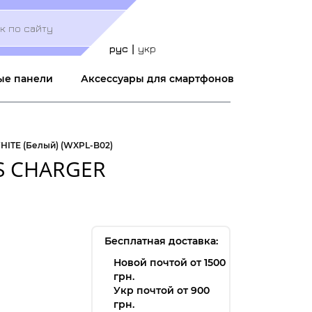
Меню
учётной
записи
рус
укр
пользователя
ые панели
Аксессуары для смартфонов
HITE (Белый) (WXPL-B02)
SS CHARGER
Бесплатная доставка:
Новой почтой от 1500
грн.
Укр почтой от 900
грн.