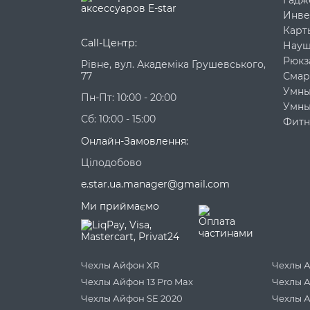
Гадж
Инве
Карт
Call-Центр:
Науш
Рюкз
Рівне, вул. Академіка Грушевського,
77
Смар
Умны
Пн-Пт: 10:00 - 20:00
Умны
Сб: 10:00 - 15:00
Фитн
Онлайн-Замовлення:
Цілодобово
e.star.ua.manager@gmail.com
Ми приймаємо
Чехлы Айфон XR
Чехлы 
Чехлы Айфон 13 Pro Max
Чехлы 
Чехлы Айфон SE 2020
Чехлы А