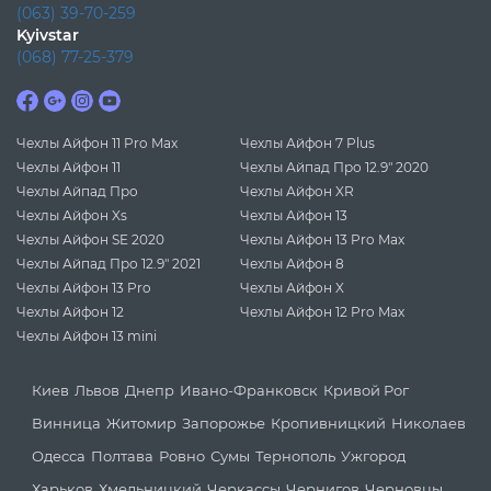
(063) 39-70-259
Kyivstar
(068) 77-25-379
Чехлы Айфон 11 Pro Max
Чехлы Айфон 7 Plus
Чехлы Айфон 11
Чехлы Айпад Про 12.9" 2020
Чехлы Айпад Про
Чехлы Айфон XR
Чехлы Айфон Xs
Чехлы Айфон 13
Чехлы Айфон SE 2020
Чехлы Айфон 13 Pro Max
Чехлы Айпад Про 12.9" 2021
Чехлы Айфон 8
Чехлы Айфон 13 Pro
Чехлы Айфон X
Чехлы Айфон 12
Чехлы Айфон 12 Pro Max
Чехлы Айфон 13 mini
Киев
Львов
Днепр
Ивано-Франковск
Кривой Рог
Винница
Житомир
Запорожье
Кропивницкий
Николаев
Одесса
Полтава
Ровно
Сумы
Тернополь
Ужгород
Харьков
Хмельницкий
Черкассы
Чернигов
Черновцы