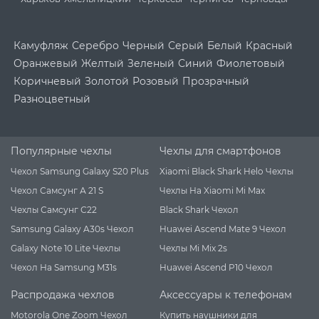
Камуфляж
Серебро
Черный
Серый
Белый
Красный
Оранжевый
Желтый
Зеленый
Синий
Фиолетовый
Коричневый
Золотой
Розовый
Прозрачный
Разноцветный
Популярные чехлы
Чехлы для смартфонов
Чехол Samsung Galaxy S20 Plus
Xiaomi Black Shark Helo Чехлы
Чехол Самсунг А 21 S
Чехлы На Xiaomi Mi Max
Чехлы Самсунг С22
Black Shark Чехол
Samsung Galaxy A30s Чехол
Huawei Ascend Mate 9 Чехол
Galaxy Note 10 Lite Чехлы
Чехлы Mi Mix 2s
Чехол На Samsung M31s
Huawei Ascend P10 Чехол
Распродажа чехлов
Аксессуары к телефонам
Motorola One Zoom Чехол
Купить наушники для