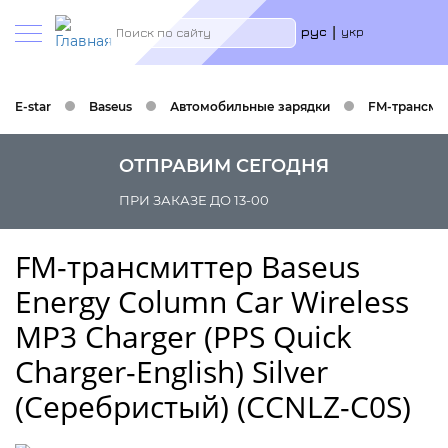
Меню
Search
рус
укр
учётн
запис
польз
E-star
Baseus
Автомобильные зарядки
FM-трансмитт
ОТПРАВИМ СЕГОДНЯ
ПРИ ЗАКАЗЕ ДО 13-00
FM-трансмиттер Baseus
Energy Column Car Wireless
MP3 Charger (PPS Quick
Charger-English) Silver
(Серебристый) (CCNLZ-C0S)