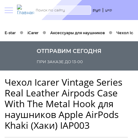
Меню
Search
рус
укр
учётн
запис
польз
E-star
iCarer
Аксессуары для наушников
Чехол Icar
ОТПРАВИМ СЕГОДНЯ
ПРИ ЗАКАЗЕ ДО 13-00
Чехол Icarer Vintage Series
Real Leather Airpods Case
With The Metal Hook для
наушников Apple AirPods
Khaki (Хаки) IAP003