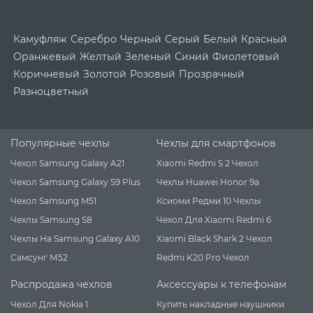
Камуфляж
Серебро
Черный
Серый
Белый
Красный
Оранжевый
Желтый
Зеленый
Синий
Фиолетовый
Коричневый
Золотой
Розовый
Прозрачный
Разноцветный
Популярные чехлы
Чехлы для смартфонов
Чехол Samsung Galaxy A21
Xiaomi Redmi S 2 Чехол
Чехол Samsung Galaxy S9 Plus
Чехлы Huawei Honor 9a
Чехол Samsung M51
Ксиоми Редми 10 Чехлы
Чехлы Samsung S8
Чехол Для Xiaomi Redmi 6
Чехлы На Samsung Galaxy A10
Xiaomi Black Shark 2 Чехол
Самсунг М52
Redmi K20 Pro Чехол
Распродажа чехлов
Аксессуары к телефонам
Чехол Для Nokia 1
Купить накладные наушники