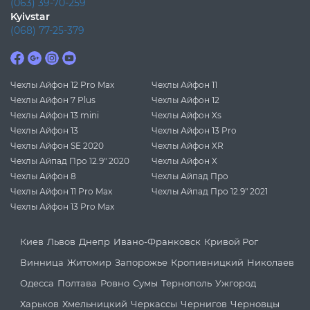
(063) 39-70-259
Kyivstar
(068) 77-25-379
Чехлы Айфон 12 Pro Max
Чехлы Айфон 11
Чехлы Айфон 7 Plus
Чехлы Айфон 12
Чехлы Айфон 13 mini
Чехлы Айфон Xs
Чехлы Айфон 13
Чехлы Айфон 13 Pro
Чехлы Айфон SE 2020
Чехлы Айфон XR
Чехлы Айпад Про 12.9" 2020
Чехлы Айфон X
Чехлы Айфон 8
Чехлы Айпад Про
Чехлы Айфон 11 Pro Max
Чехлы Айпад Про 12.9" 2021
Чехлы Айфон 13 Pro Max
Киев
Львов
Днепр
Ивано-Франковск
Кривой Рог
Винница
Житомир
Запорожье
Кропивницкий
Николаев
Одесса
Полтава
Ровно
Сумы
Тернополь
Ужгород
Харьков
Хмельницкий
Черкассы
Чернигов
Черновцы