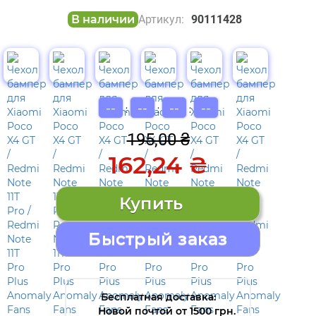
В наличии
Артикул:
90111428
--
--
--
--
:
:
:
195,00 ₴
162,24 ₴
Быстрый заказ
Бесплатная доставка:
Новой почтой от 1500 грн.