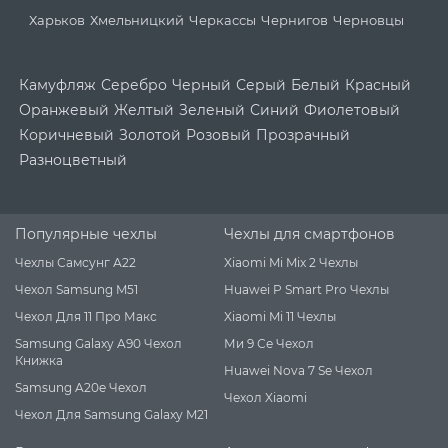
Харьков
Хмельницкий
Черкассы
Чернигов
Черновцы
Камуфляж
Серебро
Черный
Серый
Белый
Красный
Оранжевый
Желтый
Зеленый
Синий
Фиолетовый
Коричневый
Золотой
Розовый
Прозрачный
Разноцветный
Популярные чехлы
Чехлы для смартфонов
Чехлы Самсунг А22
Xiaomi Mi Mix 2 Чехлы
Чехол Samsung M51
Huawei P Smart Pro Чехлы
Чехол Для 11 Про Макс
Xiaomi Mi 11 Чехлы
Samsung Galaxy A90 Чехол
Ми 9 Се Чехол
Книжка
Huawei Nova 7 Se Чехол
Samsung A20e Чехол
Чехол Xiaomi
Чехол Для Samsung Galaxy M21