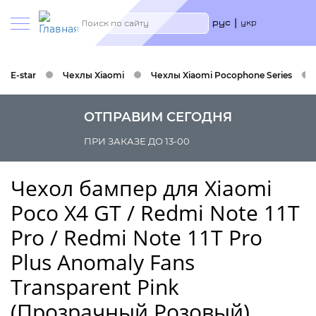
Меню
Search
рус
укр
учётн
запис
польз
E-star
Чехлы Xiaomi
Чехлы Xiaomi Pocophone Series
ОТПРАВИМ СЕГОДНЯ
ПРИ ЗАКАЗЕ ДО 13-00
Чехол бампер для Xiaomi
Poco X4 GT / Redmi Note 11T
Pro / Redmi Note 11T Pro
Plus Anomaly Fans
Transparent Pink
(Прозрачный Розовый)