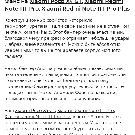
Фанс на
Xiaomi Poco X4 GT
,
Xiaomi Redmi
Note 11T Pro
,
Xiaomi Redmi Note 11T Pro Plus
Конструкционные свойства материала
термополиуретана нашли свое выражение в отличном
чехле Аномали Фанс. Этот бампер очень эластичный,
благодаря чему прекрасно отражает небольшие удары
и абразивные воздействия. Можно быть абсолютно
уверенным, что вы не поцарапаете корпус модного
гаджета.
Чехол бампер Anomaly Fans снабжен независимыми
чувствительными накладками на кнопки, поэтому они
нажимаются очень легко. Благодаря плотному
прилеганию бампера к корпусу телефона, на него не
попадает пыль. Чехол Аномали Фанс не пачкается,
вызывает приятные тактильные ощущения.
Ваш
Xiaomi Poco X4 GT
,
Xiaomi Redmi Note 11T Pro
,
Xiaomi Redmi Note 11T Pro Plus
в чехле Anomaly Fans
остается узнаваемым и защищенным. У вас остается
намного меньше возможностей уронить гаджет,
потому что бампер Аномали Фанс не скользит даже во