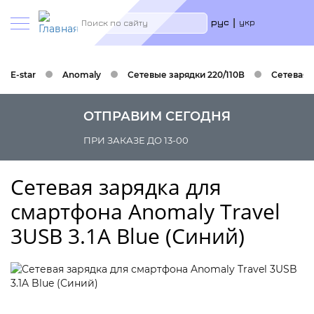
Меню
Search
рус
укр
учётн
запис
польз
E-star
Anomaly
Сетевые зарядки 220/110В
Сетевая з
ОТПРАВИМ СЕГОДНЯ
ПРИ ЗАКАЗЕ ДО 13-00
Сетевая зарядка для
смартфона Anomaly Travel
3USB 3.1A Blue (Синий)