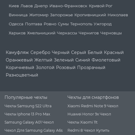
Киев
Львов
Днепр
Ивано-Франковск
Кривой Рог
Винница
Житомир
Запорожье
Кропивницкий
Николаев
Одесса
Полтава
Ровно
Сумы
Тернополь
Ужгород
Харьков
Хмельницкий
Черкассы
Чернигов
Черновцы
Камуфляж
Серебро
Черный
Серый
Белый
Красный
Оранжевый
Желтый
Зеленый
Синий
Фиолетовый
Коричневый
Золотой
Розовый
Прозрачный
Разноцветный
Популярные чехлы
Чехлы для смартфонов
Чехлы Samsung S22 Ultra
Xiaomi Redmi Note 9 Чехол
Чехлы Iphone 13 Pro Max
Huawei Honor 9x Чехол
Samsung Galaxy A01 Чехол
Чехлы Xiaomi 11t
Чехол Для Samsung Galaxy A6s
Redmi 8 Чехол Купить