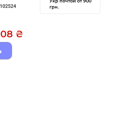
Укр почтой от 900
102524
грн.
,08 ₴
ь