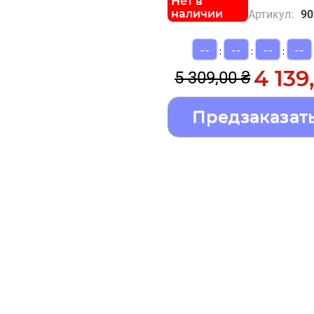
Нет в
наличии
Артикул:
90
--
--
--
--
:
:
:
4 139
5 309,00 ₴
Предзаказат