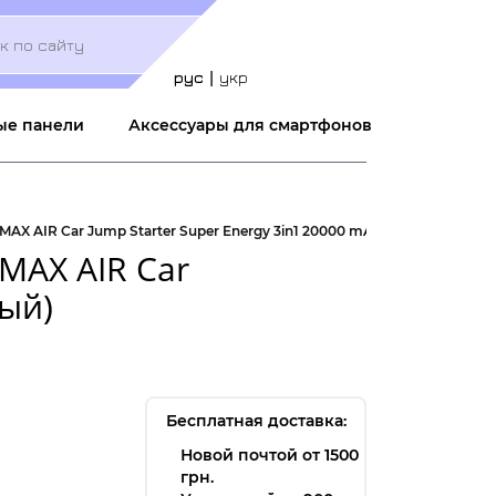
Меню
учётной
записи
рус
укр
пользователя
ые панели
Аксессуары для смартфонов
AX AIR Car Jump Starter Super Energy 3in1 20000 mAh Black (Черный)
MAX AIR Car
ный)
Бесплатная доставка:
Новой почтой от 1500
грн.