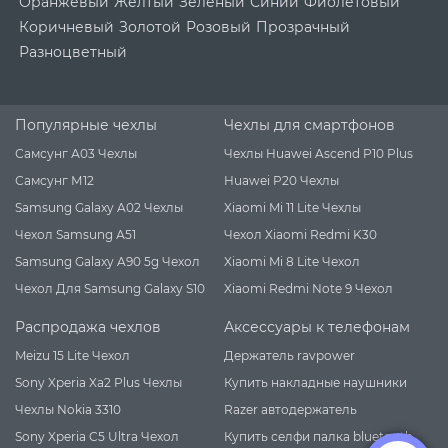
Оранжевый
Желтый
Зеленый
Синий
Фиолетовый
Коричневый
Золотой
Розовый
Прозрачный
Разноцветный
Популярные чехлы
Чехлы для смартфонов
Самсунг А03 Чехлы
Чехлы Huawei Ascend P10 Plus
Самсунг М12
Huawei P20 Чехлы
Samsung Galaxy A02 Чехлы
Xiaomi Mi 11 Lite Чехлы
Чехол Samsung А51
Чехол Xiaomi Redmi K30
Samsung Galaxy A90 5g Чехол
Xiaomi Mi 8 Lite Чехол
Чехол Для Samsung Galaxy S10
Xiaomi Redmi Note 9 Чехол
Распродажа чехлов
Аксессуары к телефонам
Meizu 15 Lite Чехол
Держатель ravpower
Sony Xperia Xa2 Plus Чехлы
Купить накладные наушники
Чехлы Nokia 3310
Razer автодержатель
Sony Xperia C5 Ultra Чехол
Купить селфи палка bluetooth