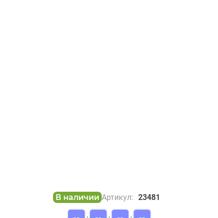
В наличии
Артикул:
23481
--
--
--
--
:
:
: