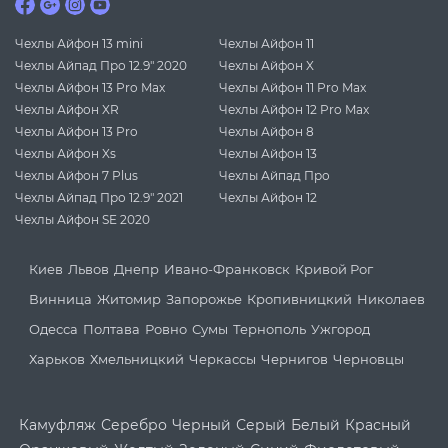
Чехлы Айфон 13 mini
Чехлы Айфон 11
Чехлы Айпад Про 12.9" 2020
Чехлы Айфон X
Чехлы Айфон 13 Pro Max
Чехлы Айфон 11 Pro Max
Чехлы Айфон XR
Чехлы Айфон 12 Pro Max
Чехлы Айфон 13 Pro
Чехлы Айфон 8
Чехлы Айфон Xs
Чехлы Айфон 13
Чехлы Айфон 7 Plus
Чехлы Айпад Про
Чехлы Айпад Про 12.9" 2021
Чехлы Айфон 12
Чехлы Айфон SE 2020
Киев
Львов
Днепр
Ивано-Франковск
Кривой Рог
Винница
Житомир
Запорожье
Кропивницкий
Николаев
Одесса
Полтава
Ровно
Сумы
Тернополь
Ужгород
Харьков
Хмельницкий
Черкассы
Чернигов
Черновцы
Камуфляж
Серебро
Черный
Серый
Белый
Красный