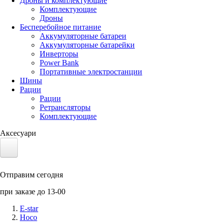
Дроны и комплектующие
Комплектующие
Дроны
Бесперебойное питание
Аккумуляторные батареи
Аккумуляторные батарейки
Инверторы
Power Bank
Портативные электростанции
Шины
Рации
Рации
Ретрансляторы
Комплектующие
Аксесуари
Электротранспорт
Отправим сегодня
Аккумуляторы LiFePO4
при заказе до 13-00
Nvidia Jetson
E-star
Hoco
Солнечные панели