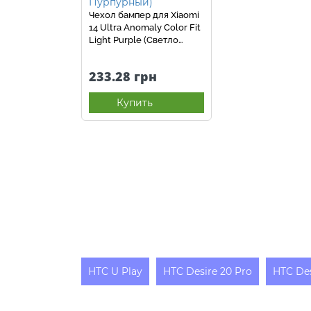
Чехол бампер для Xiaomi
14 Ultra Anomaly Color Fit
Light Purple (Светло
Пурпурный)
233.28 грн
Купить
HTC U Play
HTC Desire 20 Pro
HTC Des