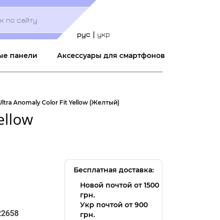
Меню
учётной
записи
рус
укр
пользователя
ые панели
Аксессуары для смартфонов
ltra Anomaly Color Fit Yellow (Желтый)
ellow
Бесплатная доставка:
Новой почтой от 1500
грн.
Укр почтой от 900
22658
грн.