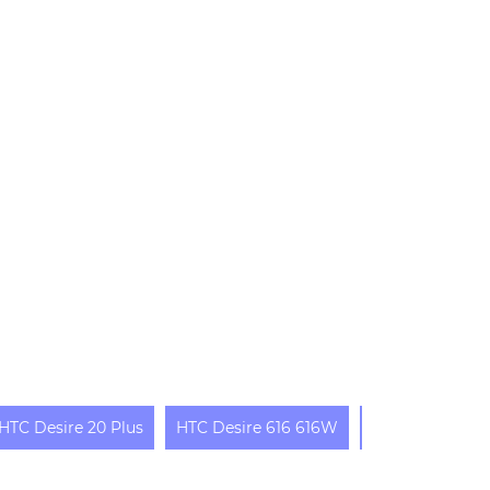
HTC Desire 20 Plus
HTC Desire 616 616W
HTC Desire 816