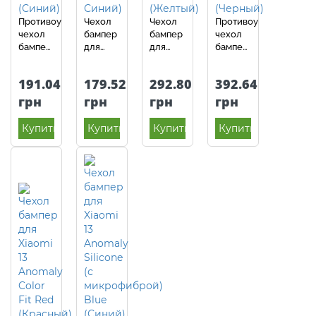
Противоударный
Чехол
Чехол
Противоударный
чехол
бампер
бампер
чехол
бампер
для
для
бампер
для
Xiaomi
Xiaomi
Nillkin
Xiaomi
13
13
CamShield
191.04
179.52
292.80
392.64
13 iPaky
Anomaly
Anomaly
Pro
Carbon
Fresh
X-Case
(шторка
грн
грн
грн
грн
Fiber
Line
(с
на
Blue
Dark
кольцом-
камеру)
Купить
Купить
Купить
Купить
(Синий)
Blue
держателем)
для
(Темно
Yellow
Xiaomi
Синий)
(Желтый)
13 Black
(Черный)