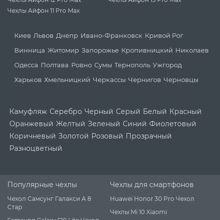
Чехлы Айфон 11 Pro Max
Киев
Львов
Днепр
Ивано-Франковск
Кривой Рог
Винница
Житомир
Запорожье
Кропивницкий
Николаев
Одесса
Полтава
Ровно
Сумы
Тернополь
Ужгород
Харьков
Хмельницкий
Черкассы
Чернигов
Черновцы
Камуфляж
Серебро
Черный
Серый
Белый
Красный
Оранжевый
Желтый
Зеленый
Синий
Фиолетовый
Коричневый
Золотой
Розовый
Прозрачный
Разноцветный
Популярные чехлы
Чехлы для смартфонов
Чехол Самсунг Галакси А 8
Huawei Honor 30 Pro Чехол
Стар
Чехлы Mi 10 Xiaomi