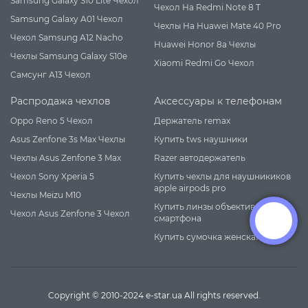
Samsung Galaxy S10 Lite Чехол
Чехол На Redmi Note 8 T
Samsung Galaxy A01 Чехол
Чехлы На Huawei Mate 40 Pro
Чехол Samsung A12 Nacho
Huawei Honor 8a Чехлы
Чехлы Samsung Galaxy S10e
Xiaomi Redmi Go Чехол
Самсунг А13 Чехол
Распродажа чехлов
Аксессуары к телефонам
Oppo Reno 5 Чехол
Держатель remax
Asus Zenfone 3s Max Чехлы
Купить tws наушники
Чехлы Asus Zenfone 3 Max
Razer автодержатель
Чехол Sony Xperia 5
Купить чехлы для наушникиков
apple airpods pro
Чехлы Meizu M10
Купить линзы объективы для
Чехол Asus Zenfone 3 Чехол
смартфона
Контакты
Купить сумочка женская
Copyright © 2010-2024 e-star.ua All rights reserved.