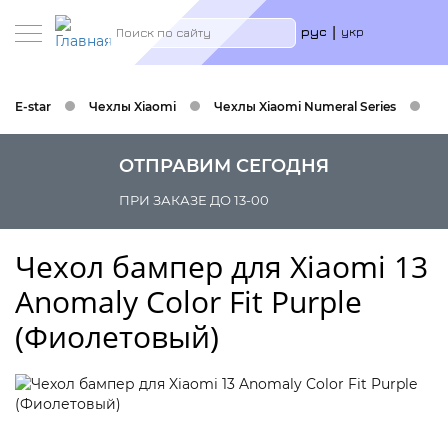
Меню
Search
рус
укр
учётн
запис
польз
E-star
Чехлы Xiaomi
Чехлы Xiaomi Numeral Series
Че
ОТПРАВИМ СЕГОДНЯ
ПРИ ЗАКАЗЕ ДО 13-00
Чехол бампер для Xiaomi 13
Anomaly Color Fit Purple
(Фиолетовый)