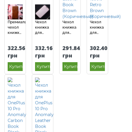
Премиальный
Чехол
Чехол
Чехол
чехол
книжка
книжка
книжка
книжка
для
для
для
для
OnePlus
OnePlus
OnePlus
OnePlus
10 Pro
10 Pro
10 Pro
322.56
332.16
291.84
302.40
10 Pro
Anomaly
Anomaly
idools
Anomaly
Carbon
Leather
Retro
грн
грн
грн
грн
K'try
Book
Book
Brown
Premium
Rose
Brown
(Коричневый)
Купить
Купить
Купить
Купить
Light
Gold
(Коричневый)
Brown
(Розовое
(Светло
Золото)
Коричневый)