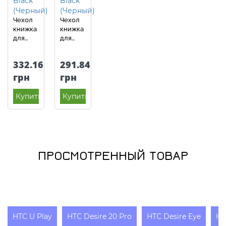
Чехол
Чехол
книжка
книжка
для
для
OnePlus
OnePlus
10 Pro
10 Pro
332.16
291.84
Anomaly
Anomaly
Carbon
Leather
грн
грн
Book
Book
Black
Black
Купить
Купить
(Черный)
(Черный)
ПРОСМОТРЕННЫЙ ТОВАР
HTC U Play
HTC Desire 20 Pro
HTC Desire Eye
HT