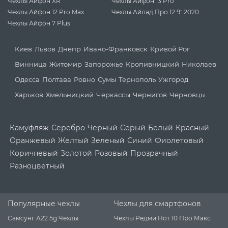
Чехлы Айфон XR
Чехлы Айфон 13 Pro
Чехлы Айфон 12 Pro Max
Чехлы Айпад Про 12.9" 2020
Чехлы Айфон 7 Plus
Киев
Львов
Днепр
Ивано-Франковск
Кривой Рог
Винница
Житомир
Запорожье
Кропивницкий
Николаев
Одесса
Полтава
Ровно
Сумы
Тернополь
Ужгород
Харьков
Хмельницкий
Черкассы
Чернигов
Черновцы
Камуфляж
Серебро
Черный
Серый
Белый
Красный
Оранжевый
Желтый
Зеленый
Синий
Фиолетовый
Коричневый
Золотой
Розовый
Прозрачный
Разноцветный
Популярные чехлы
Чехлы для смартфонов
Самсунг А22 5g Чехлы
Чехлы Редми Нот 10 Про Макс