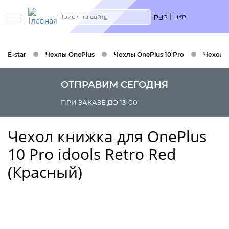
Меню
Search
рус
укр
учётн
запис
польз
E-star
Чехлы OnePlus
Чехлы OnePlus 10 Pro
Чехол к
ОТПРАВИМ СЕГОДНЯ
ПРИ ЗАКАЗЕ ДО 13-00
Чехол книжка для OnePlus
10 Pro idools Retro Red
(Красный)