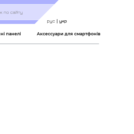
Меню
учётной
записи
рус
укр
пользователя
ні панелі
Аксессуари для смартфонів