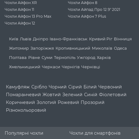
Чохли Айфон XR
Чохли Айфон 8
Чохли Айфон 11
Чохли Айпад Про 12.9" 2021
Чохли Айфон 13 Pro Max
Чохли Айфон 7 Plus
Чохли Айфон 12
Київ
Львів
Дніпро
Івано-Франківськ
Кривий Ріг
Вінниця
Житомир
Запоріжжя
Кропивницький
Миколаїв
Одеса
Полтава
Рівне
Суми
Тернопіль
Ужгород
Харків
Хмельницький
Черкаси
Чернігів
Чернівці
Камуфляж
Срібло
Чорний
Сірий
Білий
Червоний
Помаранчевий
Жовтий
Зелений
Синій
Фіолетовий
Коричневий
Золотий
Рожевий
Прозорий
Різнокольоровий
Популярні чохли
Чохли для смартфонів