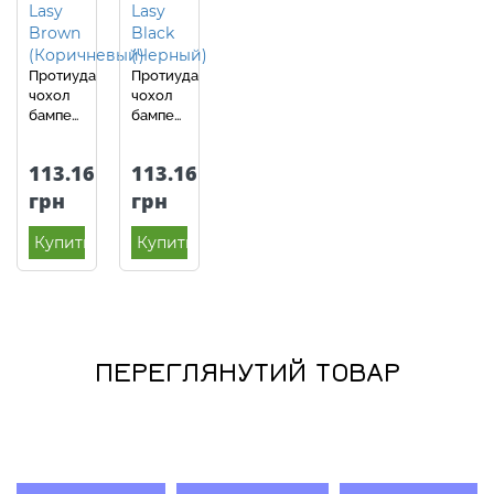
Протиударний
Протиударний
чохол
чохол
бампер
бампер
для
для
Huawei
Huawei
113.16
113.16
Y5p
Y5p
Ipaky
Ipaky
грн
грн
Lasy
Lasy
Brown
Black
Купить
Купить
(Коричневий)
(Чорний)
ПЕРЕГЛЯНУТИЙ ТОВАР