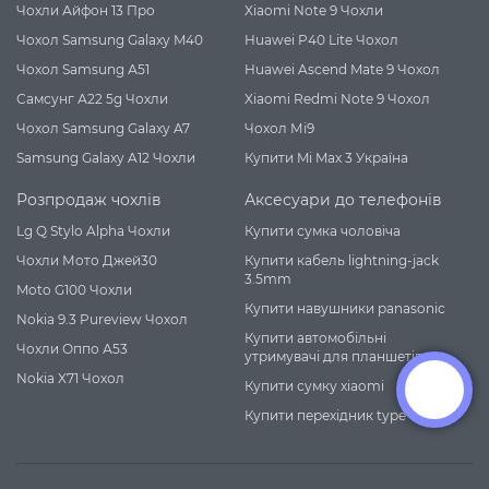
Чохли Айфон 13 Про
Xiaomi Note 9 Чохли
Чохол Samsung Galaxy M40
Huawei P40 Lite Чохол
Чохол Samsung А51
Huawei Ascend Mate 9 Чохол
Самсунг А22 5g Чохли
Xiaomi Redmi Note 9 Чохол
Чохол Samsung Galaxy A7
Чохол Мі9
Samsung Galaxy A12 Чохли
Купити Mi Max 3 Україна
Розпродаж чохлів
Аксесуари до телефонів
Lg Q Stylo Alpha Чохли
Купити сумка чоловіча
Чохли Мото Джей30
Купити кабель lightning-jack
3.5mm
Moto G100 Чохли
Купити навушники panasonic
Nokia 9.3 Pureview Чохол
Купити автомобільні
Чохли Оппо А53
утримувачі для планшетів
Nokia X71 Чохол
Купити сумку xiaomi
Купити перехідник type c