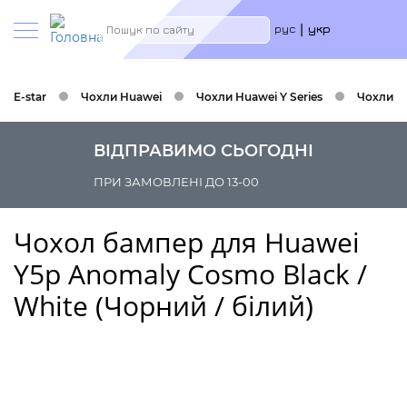
Меню
Пошук
рус
укр
учётн
запис
польз
E-star
Чохли Huawei
Чохли Huawei Y Series
Чохли H
ВІДПРАВИМО СЬОГОДНІ
ПРИ ЗАМОВЛЕНІ ДО 13-00
Чохол бампер для Huawei
Y5p Anomaly Cosmo Black /
White (Чорний / білий)