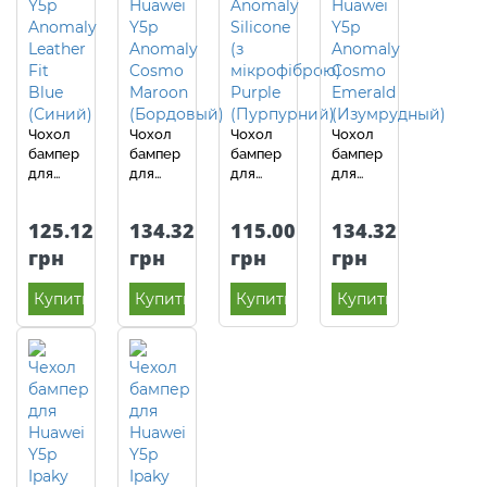
Чохол
Чохол
Чохол
Чохол
бампер
бампер
бампер
бампер
для
для
для
для
Huawei
Huawei
Huawei
Huawei
Y5p
Y5p
Y5p
Y5p
125.12
134.32
115.00
134.32
Anomaly
Anomaly
Anomaly
Anomaly
Leather
Cosmo
Silicone
Cosmo
грн
грн
грн
грн
Fit Blue
Burgundy
(з
Emerald
(Синій)
(Бордовий)
мікрофіброю)
(Смарагдовий)
Купить
Купить
Купить
Купить
Purple
(Пурпурний)