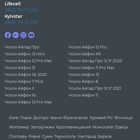
Lifecell
(063) 39-70-259
Kyivstar
(068) 77-25-379
Чохли Айпад Про
Чохли Айфон 13 Pro
Чохли Айфон 13 mini
Чохли Айфон XR
Чохли Айфон 12 Pro Max
Чохли Айпад Про 12.9" 2020
Чохли Айфон 12
Чохли Айфон 11 Pro Max
Чохли Айфон SE 2020
Чохли Айфон 13
Чохли Айфон 7 Plus
Чохли Айфон 8
Чохли Айфон X
Чохли Айпад Про 12.9" 2021
Чохли Айфон Xs
Чохли Айфон 11
Чохли Айфон 13 Pro Max
Київ
Львів
Дніпро
Івано-Франківськ
Кривий Ріг
Вінниця
Житомир
Запоріжжя
Кропивницький
Миколаїв
Одеса
Полтава
Рівне
Суми
Тернопіль
Ужгород
Харків