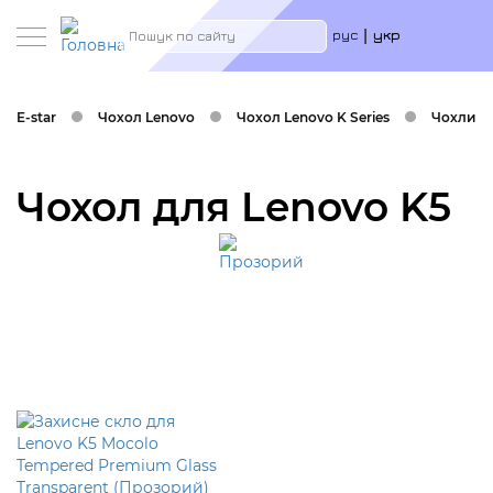
Меню
Пошук
рус
укр
учётн
запис
польз
E-star
Чохол Lenovo
Чохол Lenovo K Series
Чохли на
Чохол для Lenovo K5