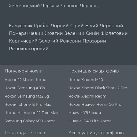
Хмельницький
Черкаси
Чернігів
Чернівці
Камуфляж
Срібло
Чорний
Сірий
Білий
Червоний
Помаранчевий
Жовтий
Зелений
Синій
Фіолетовий
Коричневий
Золотий
Рожевий
Прозорий
Різнокольоровий
Популярні чохли
Чохли для смартфонів
Айфон 12 Мини Чохол
Чохол Xiaomi Mi10
Чохли Samsung A03s
Чохол Xiaomi Black Shark 2 Pro
Чохол Samsung M32 5g
Чохли Xiaomi Redmi
Чохли Iphone 13 Pro Max
Чохол Huawei Honor 50 Pro
Чохол На Айфон 12 Про Макс
Huawei Y9 Чохли
Samsung Galaxy M10 Чохол
Huawei P40 Lite Чохол
Розпродаж чохлів
Аксесуари до телефонів