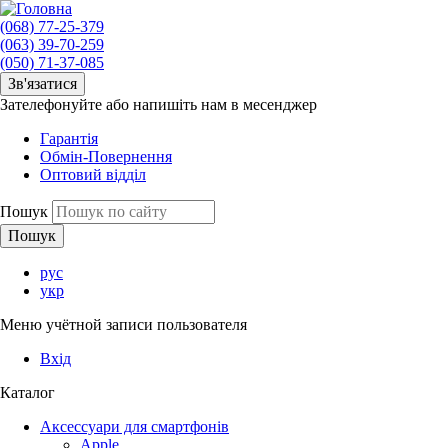
(068) 77-25-379
(063) 39-70-259
(050) 71-37-085
Зв'язатися
Зателефонуйте або напишіть нам в месенджер
Гарантія
Обмін-Повернення
Оптовий відділ
Пошук
рус
укр
Меню учётной записи пользователя
Вхід
Каталог
Аксессуари для смартфонів
Apple