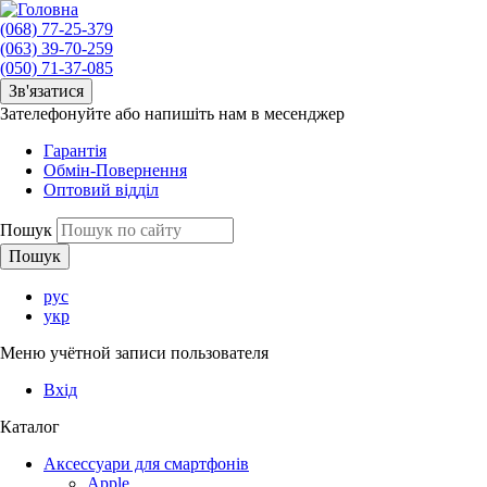
(068) 77-25-379
(063) 39-70-259
(050) 71-37-085
Зв'язатися
Зателефонуйте або напишіть нам в месенджер
Гарантія
Обмін-Повернення
Оптовий відділ
Пошук
рус
укр
Меню учётной записи пользователя
Вхід
Каталог
Аксессуари для смартфонів
Apple