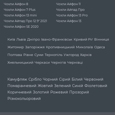
Чохли Айфон 8
Чохли Айфон 11
Чохли Айфон 7 Plus
Чохли Айпад Про
Чохли Айфон 13 mini
Чохли Айфон 13 Pro
Чохли Айпад Про 12.9" 2021
Чохли Айфон 13
Чохли Айфон SE 2020
Київ
Львів
Дніпро
Івано-Франківськ
Кривий Ріг
Вінниця
Житомир
Запоріжжя
Кропивницький
Миколаїв
Одеса
Полтава
Рівне
Суми
Тернопіль
Ужгород
Харків
Хмельницький
Черкаси
Чернігів
Чернівці
Камуфляж
Срібло
Чорний
Сірий
Білий
Червоний
Помаранчевий
Жовтий
Зелений
Синій
Фіолетовий
Коричневий
Золотий
Рожевий
Прозорий
Різнокольоровий