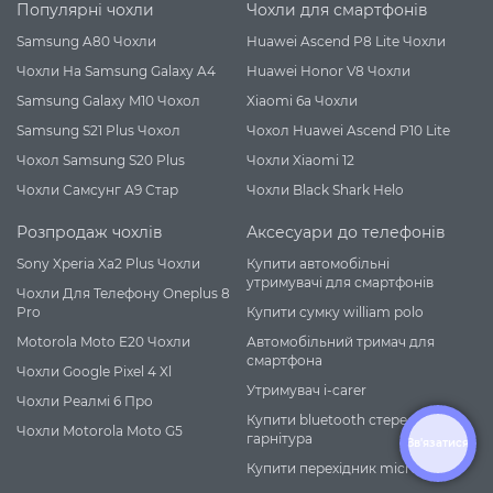
Популярні чохли
Чохли для смартфонів
Samsung A80 Чохли
Huawei Ascend P8 Lite Чохли
Чохли На Samsung Galaxy A4
Huawei Honor V8 Чохли
Samsung Galaxy M10 Чохол
Xiaomi 6a Чохли
Samsung S21 Plus Чохол
Чохол Huawei Ascend P10 Lite
Чохол Samsung S20 Plus
Чохли Xiaomi 12
Чохли Самсунг А9 Стар
Чохли Black Shark Helo
Розпродаж чохлів
Аксесуари до телефонів
Sony Xperia Xa2 Plus Чохли
Купити автомобільні
утримувачі для смартфонів
Чохли Для Телефону Oneplus 8
Pro
Купити сумку william polo
Motorola Moto E20 Чохли
Автомобільний тримач для
смартфона
Чохли Google Pixel 4 Xl
Утримувач i-carer
Чохли Реалмі 6 Про
Купити bluetooth стерео
Чохли Motorola Moto G5
гарнітура
Зв'язатися
Купити перехідник micro usb