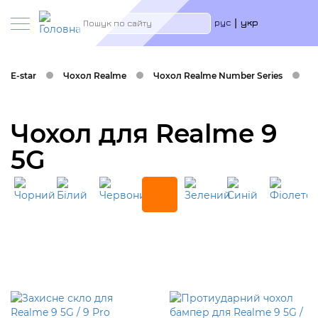
Меню
Пошук
рус
укр
учётн
запис
польз
E-star
Чохол Realme
Чохол Realme Number Series
Ч
Чохол для Realme 9
5G