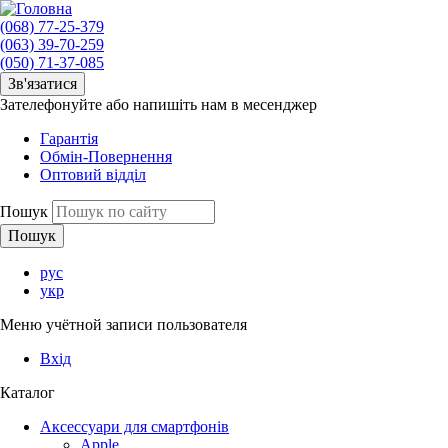
(068) 77-25-379
(063) 39-70-259
(050) 71-37-085
Зв'язатися
Зателефонуйте або напишіть нам в месенджер
Гарантія
Обмін-Повернення
Оптовий відділ
Пошук
рус
укр
Меню учётной записи пользователя
Вхід
Каталог
Аксессуари для смартфонів
Apple