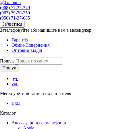
(068) 77-25-379
(063) 39-70-259
(050) 71-37-085
Зв'язатися
Зателефонуйте або напишіть нам в месенджер
Гарантія
Обмін-Повернення
Оптовий відділ
Пошук
рус
укр
Меню учётной записи пользователя
Вхід
Каталог
Аксессуари для смартфонів
Apple