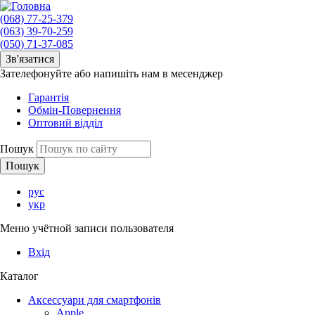
(068) 77-25-379
(063) 39-70-259
(050) 71-37-085
Зв'язатися
Зателефонуйте або напишіть нам в месенджер
Гарантія
Обмін-Повернення
Оптовий відділ
Пошук
рус
укр
Меню учётной записи пользователя
Вхід
Каталог
Аксессуари для смартфонів
Apple