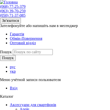
(068) 77-25-379
(063) 39-70-259
(050) 71-37-085
Зв'язатися
Зателефонуйте або напишіть нам в месенджер
Гарантія
Обмін-Повернення
Оптовий відділ
Пошук
рус
укр
Меню учётной записи пользователя
Вхід
Каталог
Аксессуари для смартфонів
Apple