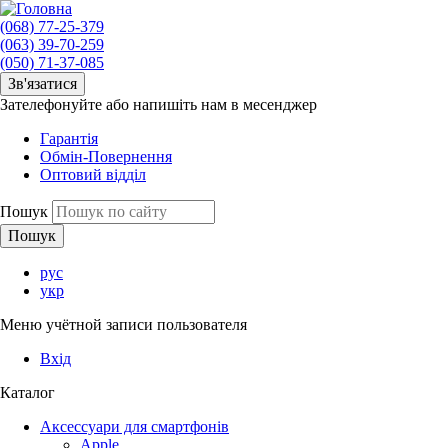
(068) 77-25-379
(063) 39-70-259
(050) 71-37-085
Зв'язатися
Зателефонуйте або напишіть нам в месенджер
Гарантія
Обмін-Повернення
Оптовий відділ
Пошук
рус
укр
Меню учётной записи пользователя
Вхід
Каталог
Аксессуари для смартфонів
Apple