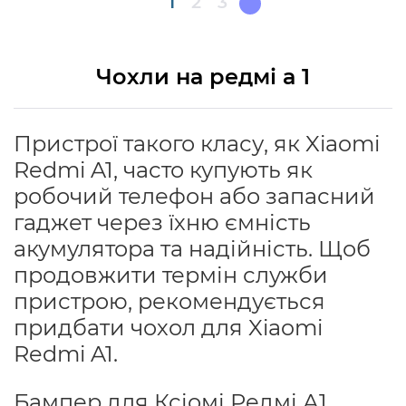
Поточна
1
Page
2
Page
3
сторінка
Чохли на редмі а 1
Пристрої такого класу, як Xiaomi
Redmi A1, часто купують як
робочий телефон або запасний
гаджет через їхню ємність
акумулятора та надійність. Щоб
продовжити термін служби
пристрою, рекомендується
придбати чохол для Xiaomi
Redmi A1.
Бампер для Ксіомі Редмі А1