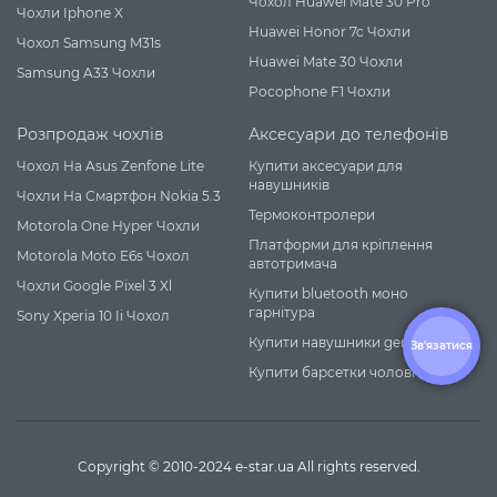
Чохол Huawei Mate 30 Pro
Чохли Iphone X
Huawei Honor 7c Чохли
Чохол Samsung M31s
Huawei Mate 30 Чохли
Samsung A33 Чохли
Pocophone F1 Чохли
Розпродаж чохлів
Аксесуари до телефонів
Чохол На Asus Zenfone Lite
Купити аксесуари для
навушників
Чохли На Смартфон Nokia 5.3
Термоконтролери
Motorola One Hyper Чохли
Платформи для кріплення
Motorola Moto E6s Чохол
автотримача
Чохли Google Pixel 3 Xl
Купити bluetooth моно
гарнітура
Sony Xperia 10 Ii Чохол
Купити навушники genius
Зв'язатися
Купити барсетки чоловічі
Copyright © 2010-2024 e-star.ua All rights reserved.