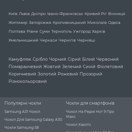
Київ
Львів
Дніпро
Івано-Франківськ
Кривий Ріг
Вінниця
Житомир
Запоріжжя
Кропивницький
Миколаїв
Одеса
Полтава
Рівне
Суми
Тернопіль
Ужгород
Харків
Хмельницький
Черкаси
Чернігів
Чернівці
Камуфляж
Срібло
Чорний
Сірий
Білий
Червоний
Помаранчевий
Жовтий
Зелений
Синій
Фіолетовий
Коричневий
Золотий
Рожевий
Прозорий
Різнокольоровий
Популярні чохли
Чохли для смартфонів
Samsung A31 Чохол
Чохол На Редмі Нот 9 Про
Макс
Чохол Для Samsung Galaxy A30
Чохол Xiaomi
Чохли Samsung S8