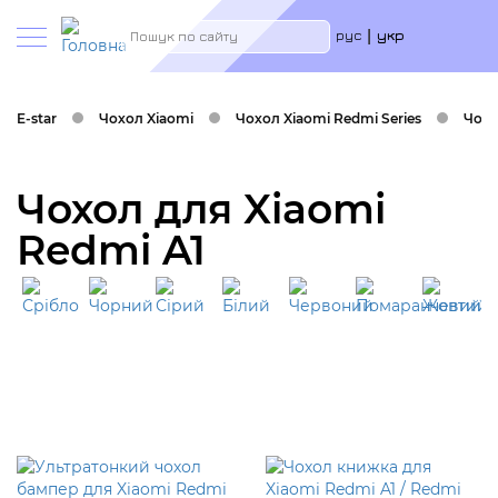
Меню
Пошук
рус
укр
учётн
запис
польз
E-star
Чохол Xiaomi
Чохол Xiaomi Redmi Series
Чохл
Чохол для Xiaomi
Redmi A1