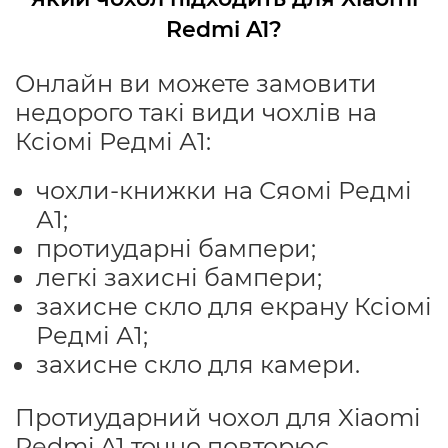
Redmi A1?
Онлайн ви можете замовити
недорого такі види чохлів на
Ксіомі Редмі А1:
чохли-книжки на Сяомі Редмі
А1;
протиударні бампери;
легкі захисні бампери;
захисне скло для екрану Ксіомі
Редмі А1;
захисне скло для камери.
Протиударний чохол для Xiaomi
Redmi A1 точно повторює