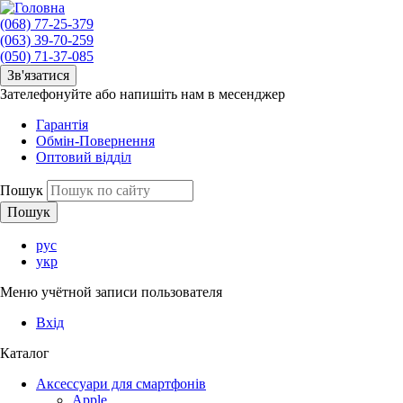
(068) 77-25-379
(063) 39-70-259
(050) 71-37-085
Зв'язатися
Зателефонуйте або напишіть нам в месенджер
Гарантія
Обмін-Повернення
Оптовий відділ
Пошук
рус
укр
Меню учётной записи пользователя
Вхід
Каталог
Аксессуари для смартфонів
Apple