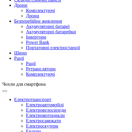
Дрони
Комплектуючі
Дрони
Безперебійне живлення
Акумуляторні батареї
Акумуляторні батарейки
Інвертори
Power Bank
Портативні електростанції
Шини
Рації
Рації
Ретранслятори
Комплектуючі
Чохли для смартфона
Електротранспорт
Електроавтомобілі
Електровелосипеди
Електромотоцикли
Електросамокати
Електроскутери
Ендуро