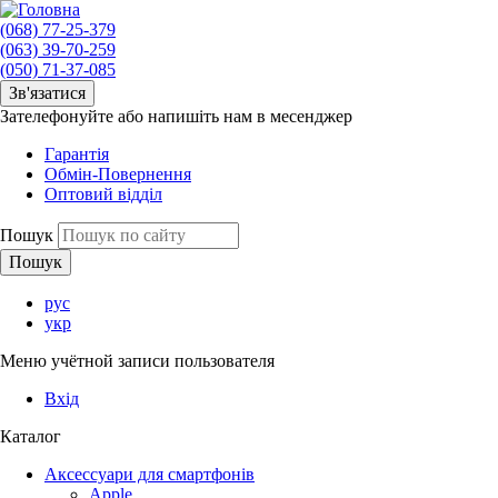
(068) 77-25-379
(063) 39-70-259
(050) 71-37-085
Зв'язатися
Зателефонуйте або напишіть нам в месенджер
Гарантія
Обмін-Повернення
Оптовий відділ
Пошук
рус
укр
Меню учётной записи пользователя
Вхід
Каталог
Аксессуари для смартфонів
Apple