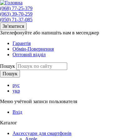
(068) 77-25-379
(063) 39-70-259
(050) 71-37-085
Зв'язатися
Зателефонуйте або напишіть нам в месенджер
Гарантія
Обмін-Повернення
Оптовий відділ
Пошук
рус
укр
Меню учётной записи пользователя
Вхід
Каталог
Аксессуари для смартфонів
Apple