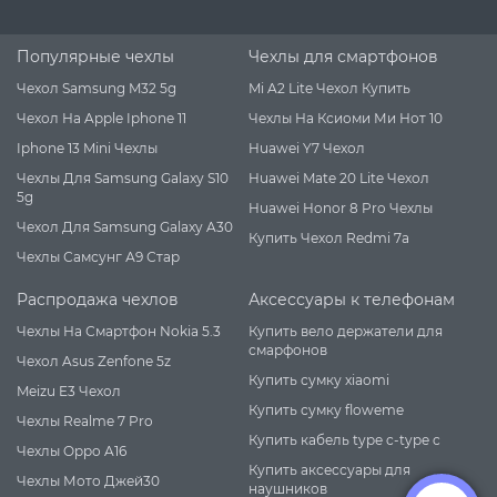
Популярные чехлы
Чехлы для смартфонов
Чехол Samsung M32 5g
Mi A2 Lite Чехол Купить
Чехол На Apple Iphone 11
Чехлы На Ксиоми Ми Нот 10
Iphone 13 Mini Чехлы
Huawei Y7 Чехол
Чехлы Для Samsung Galaxy S10
Huawei Mate 20 Lite Чехол
5g
Huawei Honor 8 Pro Чехлы
Чехол Для Samsung Galaxy A30
Купить Чехол Redmi 7a
Чехлы Самсунг А9 Стар
Распродажа чехлов
Аксессуары к телефонам
Чехлы На Смартфон Nokia 5.3
Купить вело держатели для
смарфонов
Чехол Asus Zenfone 5z
Купить сумку xiaomi
Meizu E3 Чехол
Купить сумку floweme
Чехлы Realme 7 Pro
Купить кабель type c-type c
Чехлы Oppo A16
Купить аксессуары для
Чехлы Мото Джей30
наушников