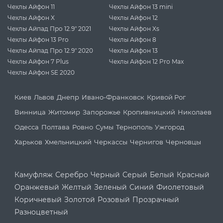
Чехлы Айфон 11
Чехлы Айфон 13 mini
Чехлы Айфон X
Чехлы Айфон 12
Чехлы Айпад Про 12.9" 2021
Чехлы Айфон Xs
Чехлы Айфон 13 Pro
Чехлы Айфон 8
Чехлы Айпад Про 12.9" 2020
Чехлы Айфон 13
Чехлы Айфон 7 Plus
Чехлы Айфон 12 Pro Max
Чехлы Айфон SE 2020
Киев
Львов
Днепр
Ивано-Франковск
Кривой Рог
Винница
Житомир
Запорожье
Кропивницкий
Николаев
Одесса
Полтава
Ровно
Сумы
Тернополь
Ужгород
Харьков
Хмельницкий
Черкассы
Чернигов
Черновцы
Камуфляж
Серебро
Черный
Серый
Белый
Красный
Оранжевый
Желтый
Зеленый
Синий
Фиолетовый
Коричневый
Золотой
Розовый
Прозрачный
Разноцветный