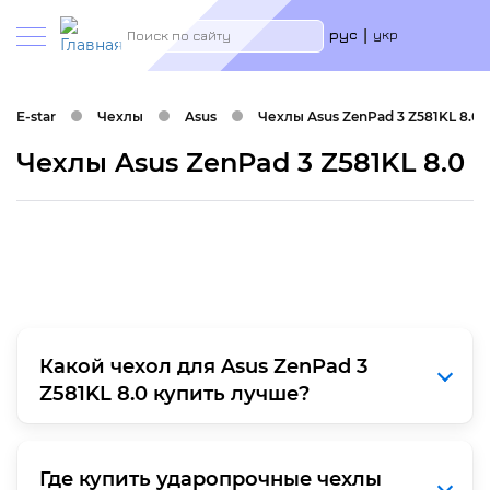
Меню
Search
рус
укр
учётн
запис
польз
E-star
Чехлы
Asus
Чехлы Asus ZenPad 3 Z581KL 8.0
Чехлы Asus ZenPad 3 Z581KL 8.0
Какой чехол для Asus ZenPad 3
Z581KL 8.0 купить лучше?
В большинстве чехол на Asus ZenPad 3 Z581KL
Где купить ударопрочные чехлы