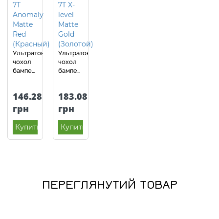
Ультратонкий
Ультратонкий
чохол
чохол
бампер
бампер
для
для
OnePlus
OnePlus
146.28
183.08
7T
7T X-
Anomaly
level
грн
грн
Matte
Matte
Red
Gold
Купить
Купить
(Червоний)
(Золотий)
ПЕРЕГЛЯНУТИЙ ТОВАР