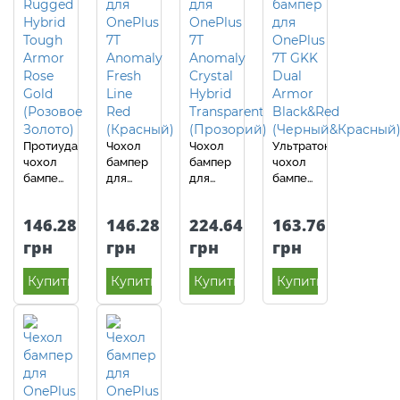
Протиударний
Чохол
Чохол
Ультратонкий
чохол
бампер
бампер
чохол
бампер
для
для
бампер
для
OnePlus
OnePlus
для
OnePlus
7T
7T
OnePlus
146.28
146.28
224.64
163.76
7T
Anomaly
Anomaly
7T GKK
Anomaly
Fresh
Crystal
Dual
грн
грн
грн
грн
Rugged
Line
Hybrid
Armor
Hybrid
Red
Transparent
Black /
Купить
Купить
Купить
Купить
Rose
(Червоний)
(Прозорий)
Red
Gold
(Чорний
(Рожеве
/
золото)
Червоний)