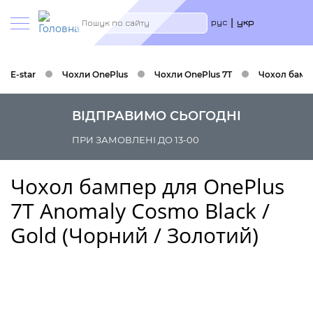
Меню
Пошук
рус
укр
учётн
запис
польз
E-star
Чохли OnePlus
Чохли OnePlus 7T
Чохол бампе
ВІДПРАВИМО СЬОГОДНІ
ПРИ ЗАМОВЛЕНІ ДО 13-00
Чохол бампер для OnePlus
7T Anomaly Cosmo Black /
Gold (Чорний / Золотий)