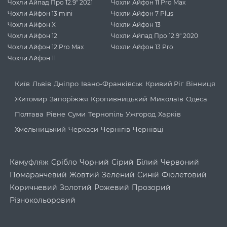
Чохли Айпад Про 12.9" 2021
Чохли Айфон 11 Pro Max
Чохли Айфон 13 mini
Чохли Айфон 7 Plus
Чохли Айфон X
Чохли Айфон 13
Чохли Айфон 12
Чохли Айпад Про 12.9" 2020
Чохли Айфон 12 Pro Max
Чохли Айфон 13 Pro
Чохли Айфон 11
Київ
Львів
Дніпро
Івано-Франківськ
Кривий Ріг
Вінниця
Житомир
Запоріжжя
Кропивницький
Миколаїв
Одеса
Полтава
Рівне
Суми
Тернопіль
Ужгород
Харків
Хмельницький
Черкаси
Чернігів
Чернівці
Камуфляж
Срібло
Чорний
Сірий
Білий
Червоний
Помаранчевий
Жовтий
Зелений
Синій
Фіолетовий
Коричневий
Золотий
Рожевий
Прозорий
Різнокольоровий