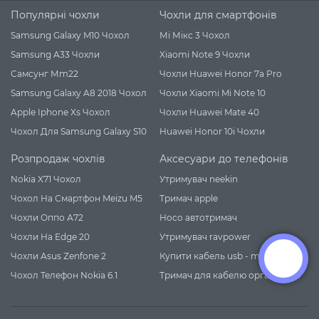
Популярні чохли
Чохли для смартфонів
Samsung Galaxy M10 Чохол
Мі Мікс 3 Чохол
Samsung A33 Чохли
Xiaomi Note 9 Чохли
Самсунг Мm22
Чохли Huawei Honor 7a Pro
Samsung Galaxy A8 2018 Чохол
Чохли Xiaomi Mi Note 10
Apple Iphone Xs Чохол
Чохли Huawei Mate 40
Чохол Для Samsung Galaxy S10
Huawei Honor 10i Чохли
Розпродаж чохлів
Аксесуари до телефонів
Nokia X71 Чохол
Утримувач neekin
Чохол На Смартфон Meizu M5
Тримач apple
Чохли Оппо А72
Hoco автотримач
Чохли На Edge 20
Утримувач ravpower
Чохли Asus Zenfone 2
Купити кабель usb - micro usb
Чохол Телефон Nokia 6.1
Тримач для кабелю органайзер