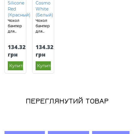
Чохол
Чохол
бампер
бампер
для
для
Huawei
Huawei
P30
P30
134.32
134.32
Ipaky
Anomaly
Silicone
Cosmo
грн
грн
Red
White
(Червоний)
(Білий)
Купить
Купить
ПЕРЕГЛЯНУТИЙ ТОВАР