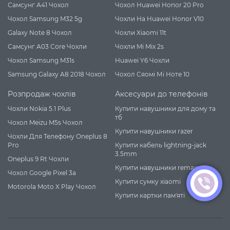
Самсунг А41 Чохол
Чохол Huawei Honor 20 Pro
Чохол Samsung M32 5g
Чохли На Huawei Honor V10
Galaxy Note 8 Чохол
Чохли Xiaomi 11t
Самсунг А03 Core Чохли
Чохли Mi Mix 2s
Чохол Samsung M31s
Huawei Y6 Чохли
Samsung Galaxy A8 2018 Чохол
Чохол Сяомі Мі Ноте 10
Розпродаж чохлів
Аксесуари до телефонів
Чохли Nokia 5.1 Plus
Купити навушники для дому та
тб
Чохол Meizu M5s Чохол
Купити навушники razer
Чохли Для Телефону Oneplus 8
Pro
Купити кабель lightning-jack
3.5mm
Oneplus 9 Rt Чохли
Купити навушники remax
Чохол Google Pixel 3a
Купити сумку xiaomi
Motorola Moto X Play Чохол
Купити картки пам'яті