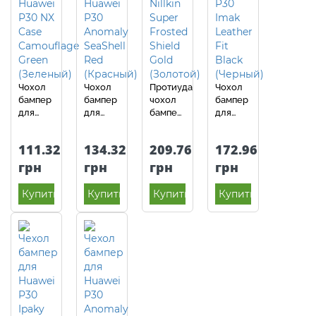
Чохол
Чохол
Протиударний
Чохол
бампер
бампер
чохол
бампер
для
для
бампер
для
Huawei
Huawei
Nillkin
Huawei
P30 NX
P30
Super
P30
111.32
134.32
209.76
172.96
Case
Anomaly
Frosted
Imak
Camouflage
SeaShell
Shield
Leather
грн
грн
грн
грн
Green
Red
для
Fit
(Зелений)
(Червоний)
Huawei
Black
Купить
Купить
Купить
Купить
P30
(Чорний)
Gold
(Золотий)