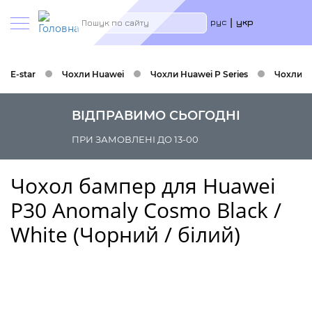
Меню
Пошук
рус
укр
учётн
запис
польз
E-star
Чохли Huawei
Чохли Huawei P Series
Чохли H
ВІДПРАВИМО СЬОГОДНІ
ПРИ ЗАМОВЛЕНІ ДО 13-00
Чохол бампер для Huawei
P30 Anomaly Cosmo Black /
White (Чорний / білий)