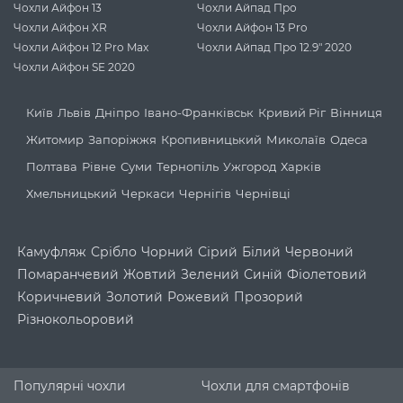
Чохли Айфон 13
Чохли Айпад Про
Чохли Айфон XR
Чохли Айфон 13 Pro
Чохли Айфон 12 Pro Max
Чохли Айпад Про 12.9" 2020
Чохли Айфон SE 2020
Київ
Львів
Дніпро
Івано-Франківськ
Кривий Ріг
Вінниця
Житомир
Запоріжжя
Кропивницький
Миколаїв
Одеса
Полтава
Рівне
Суми
Тернопіль
Ужгород
Харків
Хмельницький
Черкаси
Чернігів
Чернівці
Камуфляж
Срібло
Чорний
Сірий
Білий
Червоний
Помаранчевий
Жовтий
Зелений
Синій
Фіолетовий
Коричневий
Золотий
Рожевий
Прозорий
Різнокольоровий
Популярні чохли
Чохли для смартфонів