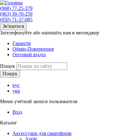
(068) 77-25-379
(063) 39-70-259
(050) 71-37-085
Зв'язатися
Зателефонуйте або напишіть нам в месенджер
Гарантія
Обмін-Повернення
Оптовий відділ
Пошук
рус
укр
Меню учётной записи пользователя
Вхід
Каталог
Аксессуари для смартфонів
Apple