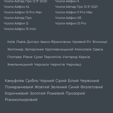
Чохли Айпад Про 12.9" 2020
Чохли Айфон X
Чохли Айфон Xs
Чохли Айпад Про 12.9" 2021
Чохли Айфон 13 Pro Max
Чохли Айфон 11 Pro Max
Чохли Айпад Про
Чохли Айфон XR
Чохли Айфон 12
Чохли Айфон 13 Pro
Чохли Айфон 13 mini
Київ
Львів
Дніпро
Івано-Франківськ
Кривий Ріг
Вінниця
Житомир
Запоріжжя
Кропивницький
Миколаїв
Одеса
Полтава
Рівне
Суми
Тернопіль
Ужгород
Харків
Хмельницький
Черкаси
Чернігів
Чернівці
Камуфляж
Срібло
Чорний
Сірий
Білий
Червоний
Помаранчевий
Жовтий
Зелений
Синій
Фіолетовий
Коричневий
Золотий
Рожевий
Прозорий
Різнокольоровий