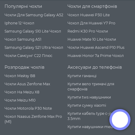
Популярні чохли
Чохли для смартфонів
Чохли Для Samsung Galaxy A52
Чохол Huawei P30 Lite
Iphone 12 Чохол
Чохол Для Huawei Y7 Pro
Samsung Galaxy S10 Lite Чохол
Redmi K30 Pro Чохли
Чохол Samsung А51
Huawei Mate 10 Lite Чохли
Samsung Galaxy S21 Ultra Чохол
Чохли Huawei Ascend P10 Plus
Чохли Самсунг С22 Плюс
Huawei Honor 7a Prime Чохол
Розпродаж чохлів
Аксесуари до телефонів
Чохол Мейзу В8
Купити гаманці
Чохли Asus Zenfone Max
Купити вело тримачі для
смарфонів
Чохол На Meizu X8
Купити tws навушники
Чохли Meizu M10
Купити сумку xiaomi
Чохли Motorola P30 Note
Купити кабель type c-jack
Чохол Naasus Zenfone Max Pro
3.5mm
(M1)
Купити навушники meizu