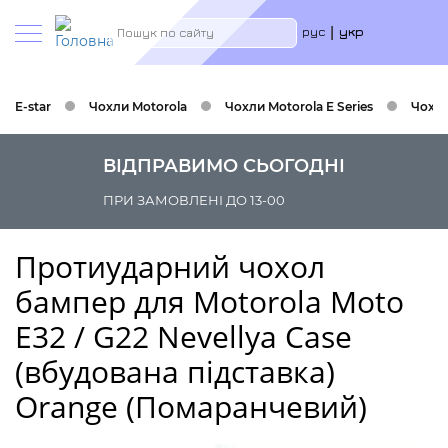
Меню
Пошук
рус
укр
учётн
запис
польз
E-star
Чохли Motorola
Чохли Motorola E Series
Чохли
ВІДПРАВИМО СЬОГОДНІ
ПРИ ЗАМОВЛЕНІ ДО 13-00
Протиударний чохол
бампер для Motorola Moto
E32 / G22 Nevellya Case
(вбудована підставка)
Orange (Помаранчевий)