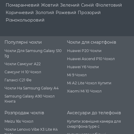
Помаранчевий
Жовтий
Зелений
Синій
Фіолетовий
Коричневий
Золотий
Рожевий
Прозорий
Різнокольоровий
Популярні чохли
Чохли для смартфонів
Чохли Для Samsung Galaxy S10
Huawei P20 Чохли
5g
Huawei Ascend P10 Чохол
Чохли Самсунг А22
Huawei Y6 Чохли
Самсунг Н 10 Чохол
Mi 9 Чохол
Галаксі С21 Фе
Mi A2 Lite Чохол Купити
Чохли На Samsung Galaxy A4
Xiaomi Mi 10 Чохол
Samsung Galaxy A90 Чохол
Книга
Розпродаж чохлів
Аксесуари до телефонів
Meizu 16s Чохол
Купити зовнішня камера для
смартфона type c
Чохли Lenovo Vibe X3 Lite K4