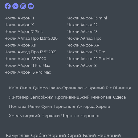
Чохли Айфон 11
Чохли Айфон 13 mini
Чохли Айфон X
Чохли Айфон 12
Чохли Айфон 7 Plus
Чохли Айфон 13
Чохли Айпад Про 12.9" 2020
Чохли Айпад Про
Чохли Айфон Xs
Чохли Айфон XR
Чохли Айпад Про 12.9" 2021
Чохли Айфон 13 Pro
Чохли Айфон SE 2020
Чохли Айфон 12 Pro Max
Чохли Айфон 11 Pro Max
Чохли Айфон 8
Чохли Айфон 13 Pro Max
Київ
Львів
Дніпро
Івано-Франківськ
Кривий Ріг
Вінниця
Житомир
Запоріжжя
Кропивницький
Миколаїв
Одеса
Полтава
Рівне
Суми
Тернопіль
Ужгород
Харків
Хмельницький
Черкаси
Чернігів
Чернівці
Камуфляж
Срібло
Чорний
Сірий
Білий
Червоний