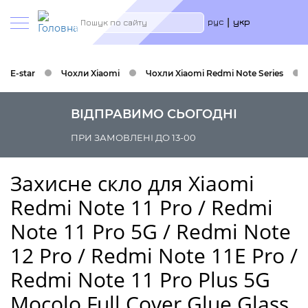
Меню
Пошук
рус
укр
учётн
запис
польз
E-star
Чохли Xiaomi
Чохли Xiaomi Redmi Note Series
ВІДПРАВИМО СЬОГОДНІ
ПРИ ЗАМОВЛЕНІ ДО 13-00
Захисне скло для Xiaomi
Redmi Note 11 Pro / Redmi
Note 11 Pro 5G / Redmi Note
12 Pro / Redmi Note 11E Pro /
Redmi Note 11 Pro Plus 5G
Mocolo Full Cover Glue Glass