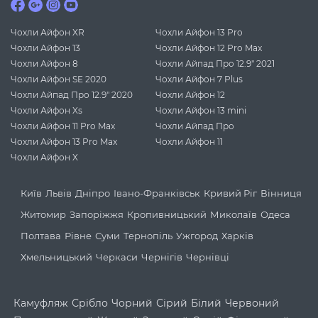
Чохли Айфон XR
Чохли Айфон 13 Pro
Чохли Айфон 13
Чохли Айфон 12 Pro Max
Чохли Айфон 8
Чохли Айпад Про 12.9" 2021
Чохли Айфон SE 2020
Чохли Айфон 7 Plus
Чохли Айпад Про 12.9" 2020
Чохли Айфон 12
Чохли Айфон Xs
Чохли Айфон 13 mini
Чохли Айфон 11 Pro Max
Чохли Айпад Про
Чохли Айфон 13 Pro Max
Чохли Айфон 11
Чохли Айфон X
Київ
Львів
Дніпро
Івано-Франківськ
Кривий Ріг
Вінниця
Житомир
Запоріжжя
Кропивницький
Миколаїв
Одеса
Полтава
Рівне
Суми
Тернопіль
Ужгород
Харків
Хмельницький
Черкаси
Чернігів
Чернівці
Камуфляж
Срібло
Чорний
Сірий
Білий
Червоний