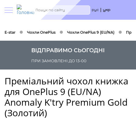
Меню
Пошук
рус
укр
учётн
запис
польз
E-star
Чохли OnePlus
Чохли OnePlus 9 (EU/NA)
Прем
ВІДПРАВИМО СЬОГОДНІ
ПРИ ЗАМОВЛЕНІ ДО 13-00
Преміальний чохол книжка
для OnePlus 9 (EU/NA)
Anomaly K'try Premium Gold
(Золотий)