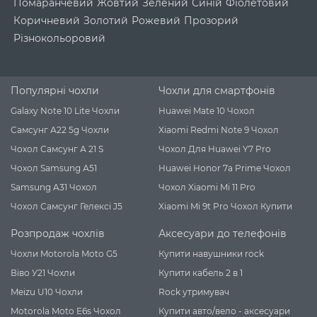
Помаранчевий
Жовтий
Зелений
Синій
Фіолетовий
Коричневий
Золотий
Рожевий
Прозорий
Різнокольоровий
Популярні чохли
Чохли для смартфонів
Galaxy Note 10 Lite Чохли
Huawei Mate 10 Чохол
Самсунг А22 5g Чохли
Xiaomi Redmi Note 9 Чохол
Чохол Самсунг А 21 S
Чохол Для Huawei Y7 Pro
Чохол Samsung А51
Huawei Honor 7a Prime Чохол
Samsung A31 Чохол
Чохол Xiaomi Mi 11 Pro
Чохол Самсунг Гелексі J5
Xiaomi Mi 9t Pro Чохол Купити
Розпродаж чохлів
Аксесуари до телефонів
Чохли Motorola Moto G5
Купити навушники rock
Віво У21 Чохли
Купити кабель 2 в 1
Meizu U10 Чохли
Rock утримувач
Motorola Moto E6s Чохол
Купити авто/вело - аксесуари