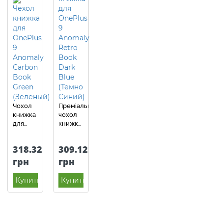
Чохол
Преміальний
книжка
чохол
для
книжка
OnePlus
для
9
OnePlus
318.32
309.12
(EU/NA)
9
Anomaly
(EU/NA)
грн
грн
Carbon
Anomaly
Book
K'try
Купить
Купить
Green
Premium
(Зелений)
Dark
Blue
(Темно