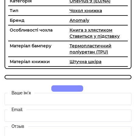
Категорія
OnePlus 9 (EU/NA)
Тип
Чохол книжка
Бренд
Anomaly
Особливості чохла
Книга з хлястиком
Ставиться у підставку
Матеріал бамперу
Термопластичний
поліуретан (TPU)
Матеріал книжки
Штучна шкіра
Ваше ім'я
Email
Отзыв