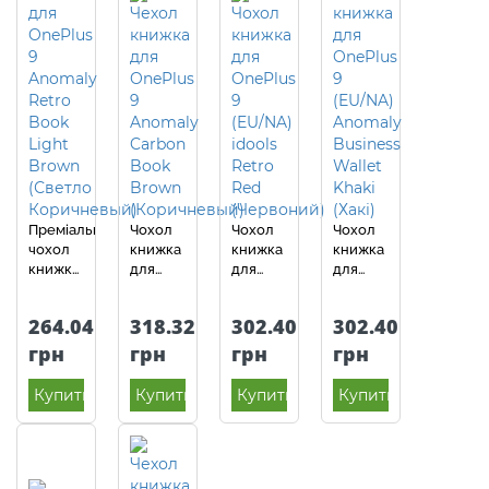
Преміальний
Чохол
Чохол
Чохол
чохол
книжка
книжка
книжка
книжка
для
для
для
для
OnePlus
OnePlus
OnePlus
OnePlus
9
9
9
264.04
318.32
302.40
302.40
9
(EU/NA)
(EU/NA)
(EU/NA)
(EU/NA)
Anomaly
idools
Anomaly
грн
грн
грн
грн
Anomaly
Carbon
Retro
Business
K'try
Book
Red
Wallet
Купить
Купить
Купить
Купить
Premium
Brown
(Червоний)
Khaki
Light
(Коричневий)
(Хакі)
Brown
(Світло
коричневий)