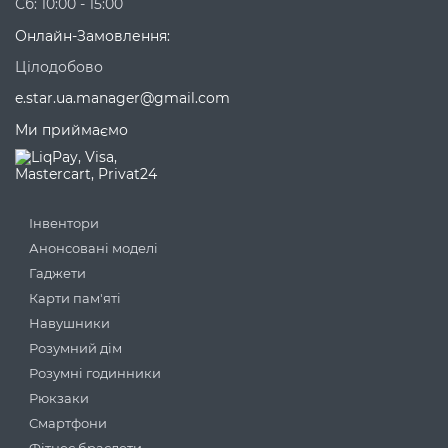
Сб: 10:00 - 15:00
Онлайн-Замовлення:
Цілодобово
e.star.ua.manager@gmail.com
Ми приймаємо
Інвентори
Анонсовані моделі
Гаджети
Карти пам'яті
Навушники
Розумний дім
Розумні годинники
Рюкзаки
Смартфони
Фітнес браслети