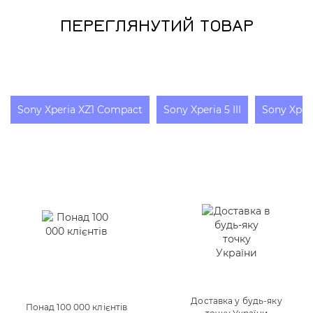
синій)
ПЕРЕГЛЯНУТИЙ ТОВАР
Sony Xperia XZ1 Compact
Sony Xperia 5 III
Sony Xper
Доставка у будь-яку
Понад 100 000 клієнтів