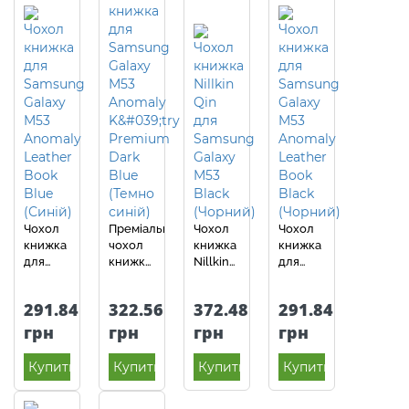
Чохол
Преміальний
Чохол
Чохол
книжка
чохол
книжка
книжка
для
книжка
Nillkin
для
Samsung
для
Qin для
Samsung
Galaxy
Samsung
Samsung
Galaxy
291.84
322.56
372.48
291.84
M53
Galaxy
Galaxy
M53
Anomaly
M53
M53
Anomaly
грн
грн
грн
грн
Leather
Anomaly
Black
Leather
Book
K'try
(Чорний)
Book
Купить
Купить
Купить
Купить
Blue
Premium
Black
(Синій)
Dark
(Чорний)