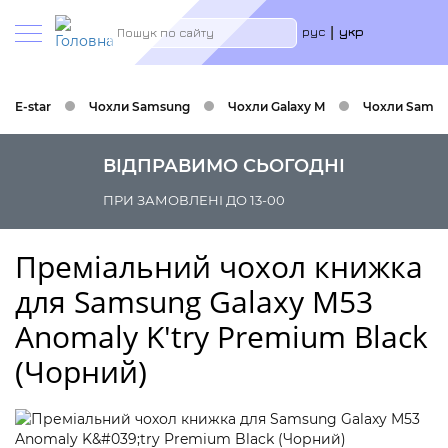
Меню
Пошук
рус
укр
учётн
запис
польз
E-star
Чохли Samsung
Чохли Galaxy M
Чохли Samsu
ВІДПРАВИМО СЬОГОДНІ
ПРИ ЗАМОВЛЕНІ ДО 13-00
Преміальний чохол книжка
для Samsung Galaxy M53
Anomaly K'try Premium Black
(Чорний)