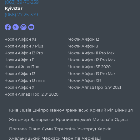
(063) 39-70-259
Kyivstar
(068) 77-25-379
Чохли Айфон Xs
Чохли Айфон 12
Чохли Айфон 7 Plus
Чохли Айфон 8
Чохли Айфон 13 Pro
Чохли Айфон 11 Pro Max
Чохли Айфон 11
Чохли Айфон 12 Pro Max
Чохли Айпад Про
Чохли Айфон SE 2020
Чохли Айфон 13
Чохли Айфон 13 Pro Max
Чохли Айфон 13 mini
Чохли Айфон XR
Чохли Айфон X
Чохли Айпад Про 12.9" 2021
Чохли Айпад Про 12.9" 2020
Київ
Львів
Дніпро
Івано-Франківськ
Кривий Ріг
Вінниця
Житомир
Запоріжжя
Кропивницький
Миколаїв
Одеса
Полтава
Рівне
Суми
Тернопіль
Ужгород
Харків
Хмельницький
Черкаси
Чернігів
Чернівці