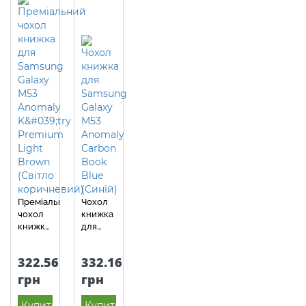
Blue
(Темно
синій)
Преміальний
Чохол
чохол
книжка
книжка
для
для
Samsung
Samsung
Galaxy
322.56
332.16
Galaxy
M53
M53
Anomaly
грн
грн
Anomaly
Carbon
K'try
Book
Купить
Купить