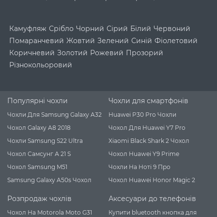
Камуфляж
Срібло
Чорний
Сірий
Білий
Червоний
Помаранчевий
Жовтий
Зелений
Синій
Фіолетовий
Коричневий
Золотий
Рожевий
Прозорий
Різнокольоровий
Популярні чохли
Чохли для смартфонів
Чохли Для Samsung Galaxy A32
Huawei P30 Pro Чохли
Чохол Galaxy A8 2018
Чохол Для Huawei Y7 Pro
Чохли Samsung S22 Ultra
Xiaomi Black Shark 2 Чохол
Чохол Самсунг А 21 S
Чохол Huawei Y9 Prime
Чохол Samsung M51
Чохли На Ноті 9 Про
Samsung Galaxy A50s Чохол
Чохол Huawei Honor Magic 2
Розпродаж чохлів
Аксесуари до телефонів
Чохол На Motorola Moto G31
Купити bluetooth кнопка для