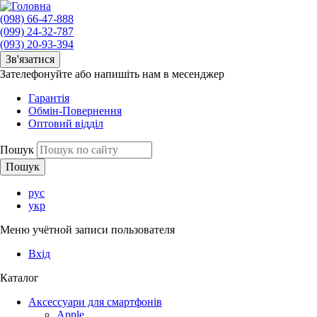
(098) 66-47-888
(099) 24-32-787
(093) 20-93-394
Зв'язатися
Зателефонуйте або напишіть нам в месенджер
Гарантія
Обмін-Повернення
Оптовий відділ
Пошук
рус
укр
Меню учётной записи пользователя
Вхід
Каталог
Аксессуари для смартфонів
Apple